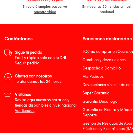
En solo 6 simples pasos,
ve
En nuestras 26 tiendas a nivel
nuestro video
nacional
Contáctanos
Secciones destacadas
¿Cómo comprar en Oechsle
Sigue tu pedido
Facil y rápido solo con tu DNI
Cambios y devoluciones
Seguir pedido
Despacho a Domicilio
Chatea con nosotros
Mis Pedidos
Te atendemos las 24 horas
Devoluciones sin salir de cas
Super Garantía
Visítanos
Revisa aquí nuestros horarios y
Garantía Decohogar
tiendas disponibles a nivel nacional
Garantía en Electro y Máqui
Ver tiendas
Deporte
Gestión de Residuos de Apar
Eléctricos y Electrónicos (RA