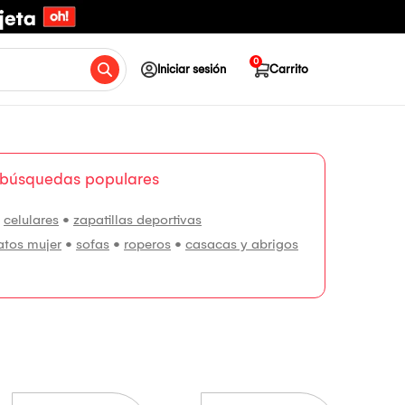
0
Iniciar sesión
Carrito
 búsquedas populares
•
celulares
•
zapatillas deportivas
atos mujer
•
sofas
•
roperos
•
casacas y abrigos