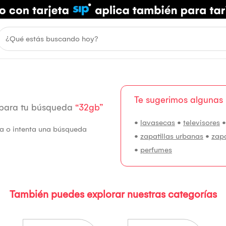
Te sugerimos algunas
 para tu búsqueda
“32gb”
•
lavasecas
•
televisores
fía o intenta una búsqueda
•
zapatillas urbanas
•
zap
•
perfumes
También puedes explorar nuestras categorías