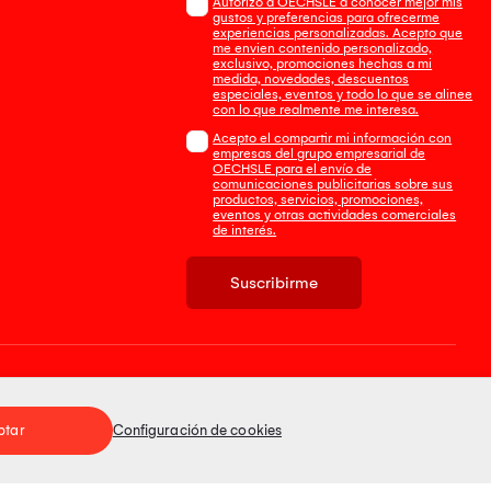
Autorizo a OECHSLE a conocer mejor mis
gustos y preferencias para ofrecerme
experiencias personalizadas. Acepto que
me envien contenido personalizado,
exclusivo, promociones hechas a mi
medida, novedades, descuentos
especiales, eventos y todo lo que se alinee
con lo que realmente me interesa.
Acepto el compartir mi información con
empresas del grupo empresarial de
OECHSLE para el envío de
comunicaciones publicitarias sobre sus
productos, servicios, promociones,
eventos y otras actividades comerciales
de interés.
Suscribirme
Tienda 100% Segura
ptar
Configuración de cookies