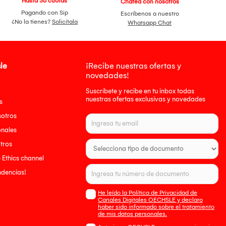
Hasta 36 cuotas
Chatea con nosotros
Pagando con Sip
Escríbenos a nuestro
¿No la tienes?
Solicítala
Whatsapp Chat
le
¡Recibe nuestras ofertas y
novedades!
Suscríbete y recibe en tu inbox todas
nuestras ofertas exclusivas y novedades
s
sotros
onales
tros
- Ethics channel
endencias!
He leído la Política de Privacidad de
Canales Digitales OECHSLE y declaro
haber sido informado sobre el tratamiento
de mis datos personales.