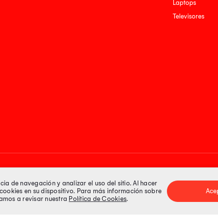
Laptops
Televisores
Medios de pago
a de navegación y analizar el uso del sitio. Al hacer
e cookies en su dispositivo. Para más información sobre
Ace
itamos a revisar nuestra
Política de Cookies
.