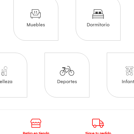
Muebles
Dormitorio
elleza
Deportes
Infant
Retiro en tienda
Sigue tu pedido