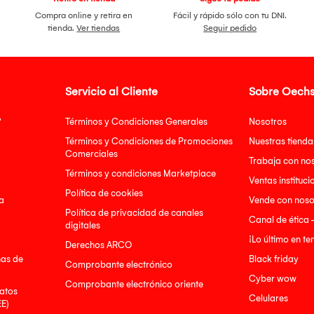
Compra online y retira en
Fácil y rápido sólo con tu DNI.
tienda.
Ver tiendas
Seguir pedido
Servicio al Cliente
Sobre Oechs
?
Términos y Condiciones Generales
Nosotros
Términos y Condiciones de Promociones
Nuestras tienda
Comerciales
Trabaja con no
Términos y condiciones Marketplace
Ventas instituci
Política de cookies
a
Vende con noso
Política de privacidad de canales
Canal de ética 
digitales
¡Lo último en t
Derechos ARCO
nas de
Black friday
Comprobante electrónico
Cyber wow
Comprobante electrónico oriente
atos
Celulares
EE)