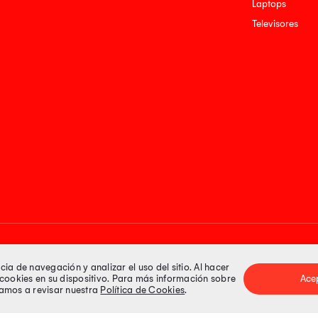
Laptops
Televisores
Medios de pago
a de navegación y analizar el uso del sitio. Al hacer
e cookies en su dispositivo. Para más información sobre
Ace
itamos a revisar nuestra
Política de Cookies
.