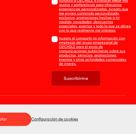
Autorizo a OECHSLE a conocer mejor mis
gustos y preferencias para ofrecerme
experiencias personalizadas. Acepto que
me envien contenido personalizado,
exclusivo, promociones hechas a mi
medida, novedades, descuentos
especiales, eventos y todo lo que se alinee
con lo que realmente me interesa.
Acepto el compartir mi información con
empresas del grupo empresarial de
OECHSLE para el envío de
comunicaciones publicitarias sobre sus
productos, servicios, promociones,
eventos y otras actividades comerciales
de interés.
Suscribirme
Tienda 100% Segura
ptar
Configuración de cookies