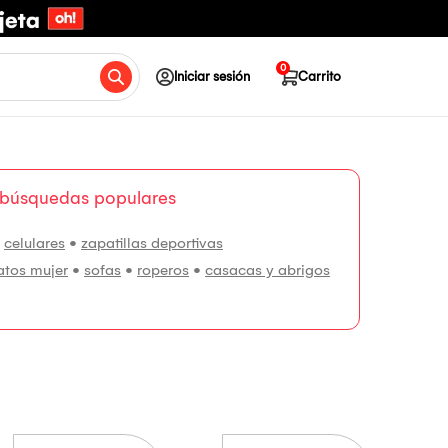
0
Iniciar sesión
Carrito
 búsquedas populares
•
celulares
•
zapatillas deportivas
atos mujer
•
sofas
•
roperos
•
casacas y abrigos