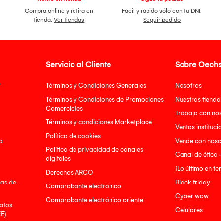
Compra online y retira en
Fácil y rápido sólo con tu DNI.
tienda.
Ver tiendas
Seguir pedido
Servicio al Cliente
Sobre Oechs
?
Términos y Condiciones Generales
Nosotros
Términos y Condiciones de Promociones
Nuestras tienda
Comerciales
Trabaja con no
Términos y condiciones Marketplace
Ventas instituci
Política de cookies
a
Vende con noso
Política de privacidad de canales
Canal de ética 
digitales
¡Lo último en t
Derechos ARCO
nas de
Black friday
Comprobante electrónico
Cyber wow
Comprobante electrónico oriente
atos
Celulares
EE)