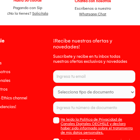
Hasta 36 cuotas
Chatea con nosotros
Pagando con Sip
Escríbenos a nuestro
¿No la tienes?
Solicítala
Whatsapp Chat
le
¡Recibe nuestras ofertas y
novedades!
Suscríbete y recibe en tu inbox todas
nuestras ofertas exclusivas y novedades
s
sotros
onales
tros
- Ethics channel
endencias!
He leído la Política de Privacidad de
Canales Digitales OECHSLE y declaro
haber sido informado sobre el tratamiento
de mis datos personales.