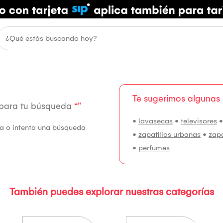
Te sugerimos algunas
 para tu búsqueda
“”
•
lavasecas
•
televisores
fía o intenta una búsqueda
•
zapatillas urbanas
•
zap
•
perfumes
También puedes explorar nuestras categorías