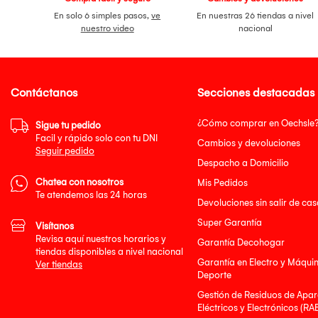
En solo 6 simples pasos,
ve
En nuestras 26 tiendas a nivel
nuestro video
nacional
Contáctanos
Secciones destacadas
¿Cómo comprar en Oechsle
Sigue tu pedido
Facil y rápido solo con tu DNI
Cambios y devoluciones
Seguir pedido
Despacho a Domicilio
Chatea con nosotros
Mis Pedidos
Te atendemos las 24 horas
Devoluciones sin salir de cas
Super Garantía
Visítanos
Revisa aquí nuestros horarios y
Garantía Decohogar
tiendas disponibles a nivel nacional
Garantía en Electro y Máqui
Ver tiendas
Deporte
Gestión de Residuos de Apar
Eléctricos y Electrónicos (RA