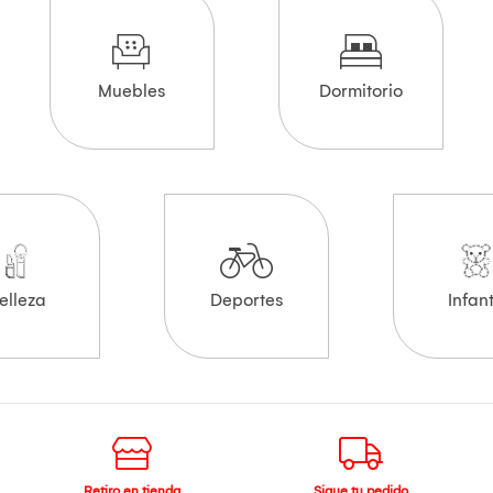
Muebles
Dormitorio
elleza
Deportes
Infant
Retiro en tienda
Sigue tu pedido