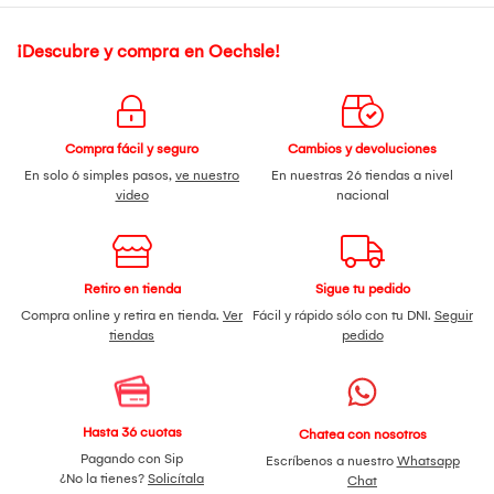
¡Descubre y compra en Oechsle!
Compra fácil y seguro
Cambios y devoluciones
En solo 6 simples pasos,
ve nuestro
En nuestras 26 tiendas a nivel
video
nacional
Retiro en tienda
Sigue tu pedido
Compra online y retira en tienda.
Ver
Fácil y rápido sólo con tu DNI.
Seguir
tiendas
pedido
Hasta 36 cuotas
Chatea con nosotros
Pagando con Sip
Escríbenos a nuestro
Whatsapp
¿No la tienes?
Solicítala
Chat