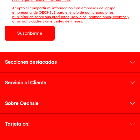
Acepto el compartir mi información con empresas del grupo
empresarial de OECHSLE para el envío de comunicaciones
publicitarias sobre sus productos, servicios, promociones, eventos y
otras actividades comerciales de interés.
Suscribirme
Secciones destacadas
Servicio al Cliente
Sobre Oechsle
Tarjeta oh!