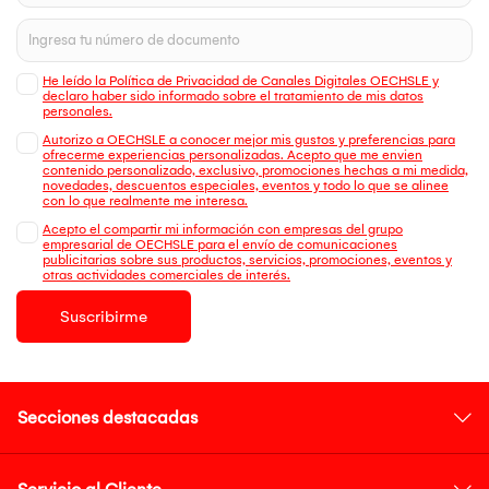
He leído la Política de Privacidad de Canales Digitales OECHSLE y
declaro haber sido informado sobre el tratamiento de mis datos
personales.
Autorizo a OECHSLE a conocer mejor mis gustos y preferencias para
ofrecerme experiencias personalizadas. Acepto que me envien
contenido personalizado, exclusivo, promociones hechas a mi medida,
novedades, descuentos especiales, eventos y todo lo que se alinee
con lo que realmente me interesa.
Acepto el compartir mi información con empresas del grupo
empresarial de OECHSLE para el envío de comunicaciones
publicitarias sobre sus productos, servicios, promociones, eventos y
otras actividades comerciales de interés.
Suscribirme
Secciones destacadas