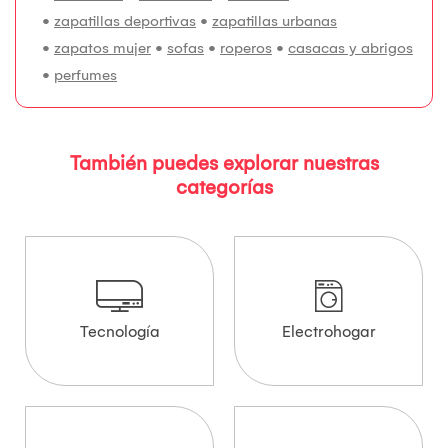
•
zapatillas deportivas
•
zapatillas urbanas
•
zapatos mujer
•
sofas
•
roperos
•
casacas y abrigos
•
perfumes
También puedes explorar nuestras
categorías
Tecnología
Electrohogar