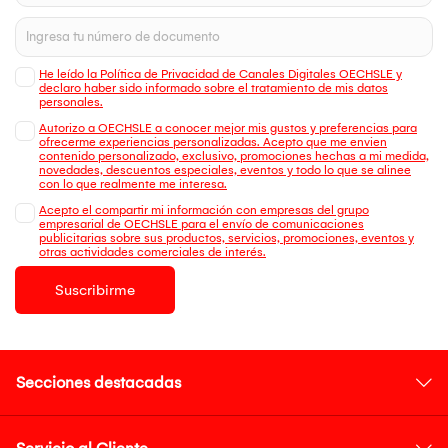
He leído la Política de Privacidad de Canales Digitales OECHSLE y
declaro haber sido informado sobre el tratamiento de mis datos
personales.
Autorizo a OECHSLE a conocer mejor mis gustos y preferencias para
ofrecerme experiencias personalizadas. Acepto que me envien
contenido personalizado, exclusivo, promociones hechas a mi medida,
novedades, descuentos especiales, eventos y todo lo que se alinee
con lo que realmente me interesa.
Acepto el compartir mi información con empresas del grupo
empresarial de OECHSLE para el envío de comunicaciones
publicitarias sobre sus productos, servicios, promociones, eventos y
otras actividades comerciales de interés.
Suscribirme
Secciones destacadas