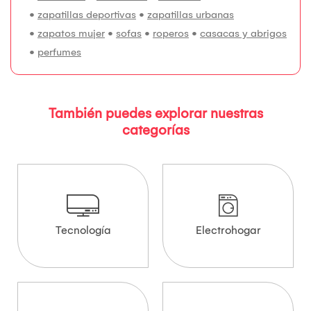
•
zapatillas deportivas
•
zapatillas urbanas
•
zapatos mujer
•
sofas
•
roperos
•
casacas y abrigos
•
perfumes
También puedes explorar nuestras
categorías
Tecnología
Electrohogar