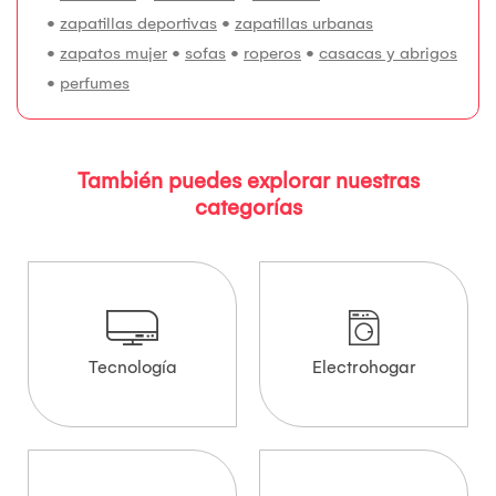
•
zapatillas deportivas
•
zapatillas urbanas
•
zapatos mujer
•
sofas
•
roperos
•
casacas y abrigos
•
perfumes
También puedes explorar nuestras
categorías
Tecnología
Electrohogar