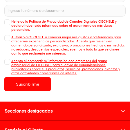
He leído la Política de Privacidad de Canales Digitales OECHSLE y
declaro haber sido informado sobre el tratamiento de mis datos
personales.
Autorizo a OECHSLE a conocer mejor mis gustos y preferencias para
ofrecerme experiencias personalizadas. Acepto que me envien
contenido personalizado, exclusivo, promociones hechas a mi medida,
novedades, descuentos especiales, eventos y todo lo que se alinee
con lo que realmente me interesa.
Acepto el compartir mi información con empresas del grupo
empresarial de OECHSLE para el envío de comunicaciones
publicitarias sobre sus productos, servicios, promociones, eventos y
otras actividades comerciales de interés.
Suscribirme
Secciones destacadas