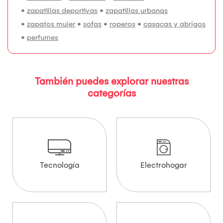
•
zapatillas deportivas
•
zapatillas urbanas
•
zapatos mujer
•
sofas
•
roperos
•
casacas y abrigos
•
perfumes
También puedes explorar nuestras
categorías
Tecnología
Electrohogar