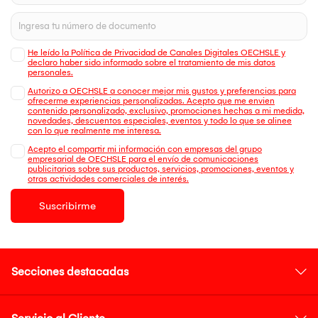
He leído la Política de Privacidad de Canales Digitales OECHSLE y
declaro haber sido informado sobre el tratamiento de mis datos
personales.
Autorizo a OECHSLE a conocer mejor mis gustos y preferencias para
ofrecerme experiencias personalizadas. Acepto que me envien
contenido personalizado, exclusivo, promociones hechas a mi medida,
novedades, descuentos especiales, eventos y todo lo que se alinee
con lo que realmente me interesa.
Acepto el compartir mi información con empresas del grupo
empresarial de OECHSLE para el envío de comunicaciones
publicitarias sobre sus productos, servicios, promociones, eventos y
otras actividades comerciales de interés.
Suscribirme
Secciones destacadas