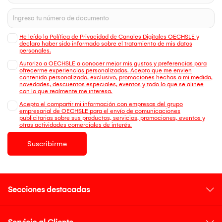
He leído la Política de Privacidad de Canales Digitales OECHSLE y
declaro haber sido informado sobre el tratamiento de mis datos
personales.
Autorizo a OECHSLE a conocer mejor mis gustos y preferencias para
ofrecerme experiencias personalizadas. Acepto que me envien
contenido personalizado, exclusivo, promociones hechas a mi medida,
novedades, descuentos especiales, eventos y todo lo que se alinee
con lo que realmente me interesa.
Acepto el compartir mi información con empresas del grupo
empresarial de OECHSLE para el envío de comunicaciones
publicitarias sobre sus productos, servicios, promociones, eventos y
otras actividades comerciales de interés.
Suscribirme
Secciones destacadas