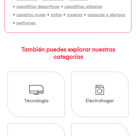
•
zapatillas deportivas
•
zapatillas urbanas
•
zapatos mujer
•
sofas
•
roperos
•
casacas y abrigos
•
perfumes
También puedes explorar nuestras
categorías
Tecnología
Electrohogar