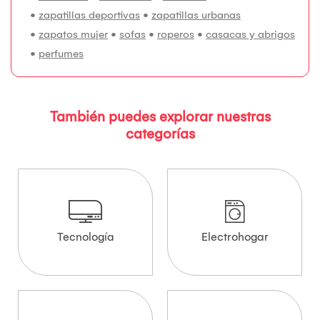
•
zapatillas deportivas
•
zapatillas urbanas
•
zapatos mujer
•
sofas
•
roperos
•
casacas y abrigos
•
perfumes
También puedes explorar nuestras
categorías
Tecnología
Electrohogar