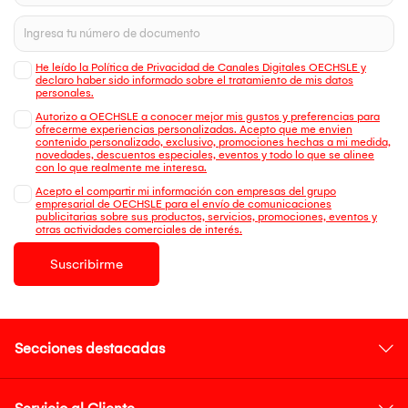
He leído la Política de Privacidad de Canales Digitales OECHSLE y
declaro haber sido informado sobre el tratamiento de mis datos
personales.
Autorizo a OECHSLE a conocer mejor mis gustos y preferencias para
ofrecerme experiencias personalizadas. Acepto que me envien
contenido personalizado, exclusivo, promociones hechas a mi medida,
novedades, descuentos especiales, eventos y todo lo que se alinee
con lo que realmente me interesa.
Acepto el compartir mi información con empresas del grupo
empresarial de OECHSLE para el envío de comunicaciones
publicitarias sobre sus productos, servicios, promociones, eventos y
otras actividades comerciales de interés.
Suscribirme
Secciones destacadas