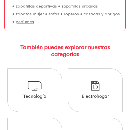
•
zapatillas deportivas
•
zapatillas urbanas
•
zapatos mujer
•
sofas
•
roperos
•
casacas y abrigos
•
perfumes
También puedes explorar nuestras
categorías
Tecnología
Electrohogar