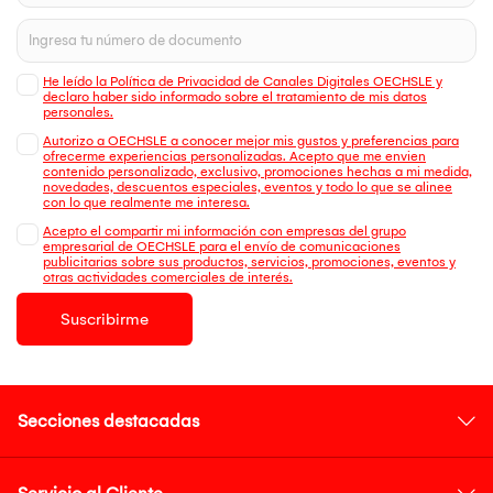
He leído la Política de Privacidad de Canales Digitales OECHSLE y
declaro haber sido informado sobre el tratamiento de mis datos
personales.
Autorizo a OECHSLE a conocer mejor mis gustos y preferencias para
ofrecerme experiencias personalizadas. Acepto que me envien
contenido personalizado, exclusivo, promociones hechas a mi medida,
novedades, descuentos especiales, eventos y todo lo que se alinee
con lo que realmente me interesa.
Acepto el compartir mi información con empresas del grupo
empresarial de OECHSLE para el envío de comunicaciones
publicitarias sobre sus productos, servicios, promociones, eventos y
otras actividades comerciales de interés.
Suscribirme
Secciones destacadas