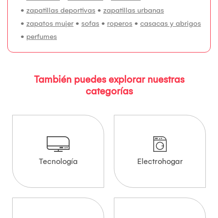
•
zapatillas deportivas
•
zapatillas urbanas
•
zapatos mujer
•
sofas
•
roperos
•
casacas y abrigos
•
perfumes
También puedes explorar nuestras
categorías
Tecnología
Electrohogar