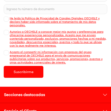
He leído la Política de Privacidad de Canales Digitales OECHSLE y
declaro haber sido informado sobre el tratamiento de mis datos
personales.
Autorizo a OECHSLE a conocer mejor mis gustos y preferencias para
ofrecerme experiencias personalizadas. Acepto que me envien
contenido personalizado, exclusivo, promociones hechas a mi medida,
novedades, descuentos especiales, eventos y todo lo que se alinee
con lo que realmente me interesa.
Acepto el compartir mi información con empresas del grupo
empresarial de OECHSLE para el envío de comunicaciones
publicitarias sobre sus productos, servicios, promociones, eventos y
otras actividades comerciales de interés.
Suscribirme
Secciones destacadas