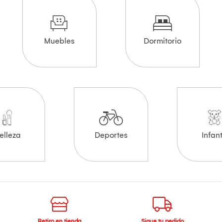
Muebles
Dormitorio
elleza
Deportes
Infant
Retiro en tienda
Sigue tu pedido