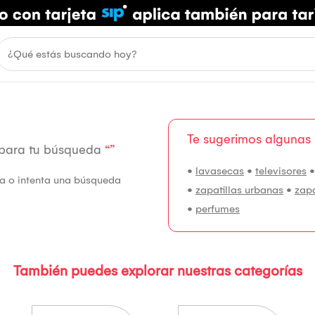
Te sugerimos algunas
 para tu búsqueda
“”
•
lavasecas
•
televisores
fía o intenta una búsqueda
•
zapatillas urbanas
•
zap
•
perfumes
También puedes explorar nuestras categorías