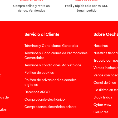
Compra online y retira en
Fácil y rápido sólo con tu DNI.
tienda.
Ver tiendas
Seguir pedido
Servicio al Cliente
Sobre Oechs
?
Términos y Condiciones Generales
Nosotros
Términos y Condiciones de Promociones
Nuestras tienda
Comerciales
Trabaja con no
Términos y condiciones Marketplace
Ventas instituci
Política de cookies
a
Vende con noso
Política de privacidad de canales
Canal de ética 
digitales
¡Lo último en t
Derechos ARCO
nas de
Black friday
Comprobante electrónico
Cyber wow
Comprobante electrónico oriente
atos
Celulares
EE)