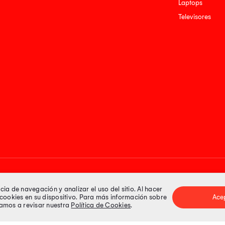
Laptops
Televisores
Medios de pago
a de navegación y analizar el uso del sitio. Al hacer
e cookies en su dispositivo. Para más información sobre
Ace
itamos a revisar nuestra
Política de Cookies
.