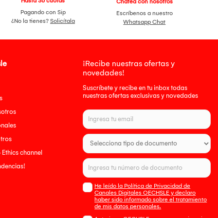
Hasta 36 cuotas
Chatea con nosotros
Pagando con Sip
Escríbenos a nuestro
¿No la tienes?
Solicítala
Whatsapp Chat
le
¡Recibe nuestras ofertas y
novedades!
Suscríbete y recibe en tu inbox todas
nuestras ofertas exclusivas y novedades
s
sotros
onales
tros
- Ethics channel
endencias!
He leído la Política de Privacidad de
Canales Digitales OECHSLE y declaro
haber sido informado sobre el tratamiento
de mis datos personales.