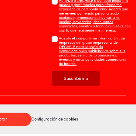
Autorizo a OECHSLE a conocer mejor mis
gustos y preferencias para ofrecerme
experiencias personalizadas. Acepto que
me envien contenido personalizado,
exclusivo, promociones hechas a mi
medida, novedades, descuentos
especiales, eventos y todo lo que se alinee
con lo que realmente me interesa.
Acepto el compartir mi información con
empresas del grupo empresarial de
OECHSLE para el envío de
comunicaciones publicitarias sobre sus
productos, servicios, promociones,
eventos y otras actividades comerciales
de interés.
Suscribirme
Tienda 100% Segura
ptar
Configuración de cookies