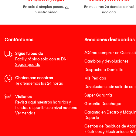
En solo 6 simples pasos,
ve
En nuestras 26 tiendas a nivel
nuestro video
nacional
Contáctanos
Secciones destacadas
¿Cómo comprar en Oechsle
Sigue tu pedido
Facil y rápido solo con tu DNI
Cambios y devoluciones
Seguir pedido
Despacho a Domicilio
Chatea con nosotros
Mis Pedidos
Te atendemos las 24 horas
Devoluciones sin salir de cas
Super Garantía
Visítanos
Revisa aquí nuestros horarios y
Garantía Decohogar
tiendas disponibles a nivel nacional
Garantía en Electro y Máqui
Ver tiendas
Deporte
Gestión de Residuos de Apar
Eléctricos y Electrónicos (RA