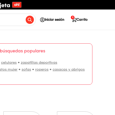
0
Iniciar sesión
Carrito
 búsquedas populares
•
celulares
•
zapatillas deportivas
atos mujer
•
sofas
•
roperos
•
casacas y abrigos