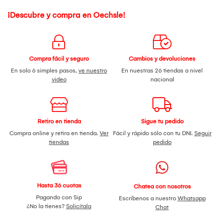
¡Descubre y compra en Oechsle!
Compra fácil y seguro
Cambios y devoluciones
En solo 6 simples pasos,
ve nuestro
En nuestras 26 tiendas a nivel
video
nacional
Retiro en tienda
Sigue tu pedido
Compra online y retira en tienda.
Ver
Fácil y rápido sólo con tu DNI.
Seguir
tiendas
pedido
Hasta 36 cuotas
Chatea con nosotros
Pagando con Sip
Escríbenos a nuestro
Whatsapp
¿No la tienes?
Solicítala
Chat