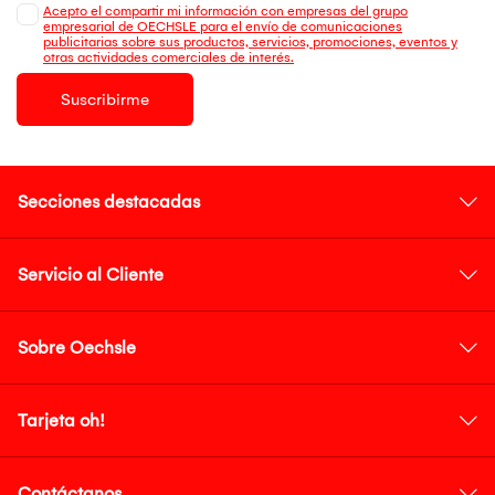
Acepto el compartir mi información con empresas del grupo
empresarial de OECHSLE para el envío de comunicaciones
publicitarias sobre sus productos, servicios, promociones, eventos y
otras actividades comerciales de interés.
Suscribirme
Secciones destacadas
Servicio al Cliente
Sobre Oechsle
Tarjeta oh!
Contáctanos