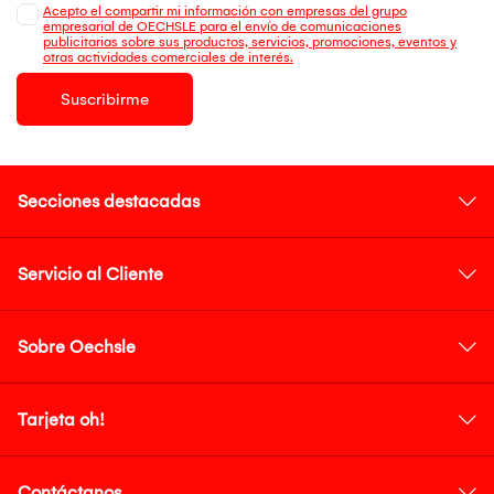
Acepto el compartir mi información con empresas del grupo
empresarial de OECHSLE para el envío de comunicaciones
publicitarias sobre sus productos, servicios, promociones, eventos y
otras actividades comerciales de interés.
Suscribirme
Secciones destacadas
Servicio al Cliente
Sobre Oechsle
Tarjeta oh!
Contáctanos