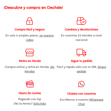
¡Descubre y compra en Oechsle!
Compra fácil y seguro
Cambios y devoluciones
En solo 6 simples pasos,
ve nuestro
En nuestras 26 tiendas a nivel
video
nacional
Retiro en tienda
Sigue tu pedido
Compra online y retira en tienda.
Ver
Fácil y rápido sólo con tu DNI.
Seguir
tiendas
pedido
Hasta 36 cuotas
Chatea con nosotros
Pagando con Sip
Escríbenos a nuestro
Whatsapp
¿No la tienes?
Solicítala
Chat