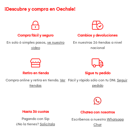
¡Descubre y compra en Oechsle!
Compra fácil y seguro
Cambios y devoluciones
En solo 6 simples pasos,
ve nuestro
En nuestras 26 tiendas a nivel
video
nacional
Retiro en tienda
Sigue tu pedido
Compra online y retira en tienda.
Ver
Fácil y rápido sólo con tu DNI.
Seguir
tiendas
pedido
Hasta 36 cuotas
Chatea con nosotros
Pagando con Sip
Escríbenos a nuestro
Whatsapp
¿No la tienes?
Solicítala
Chat