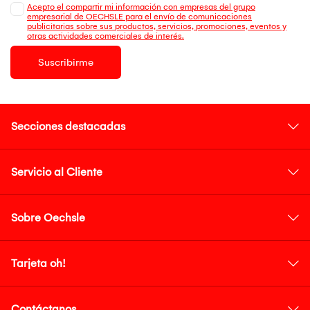
Acepto el compartir mi información con empresas del grupo
empresarial de OECHSLE para el envío de comunicaciones
publicitarias sobre sus productos, servicios, promociones, eventos y
otras actividades comerciales de interés.
Suscribirme
Secciones destacadas
Servicio al Cliente
Sobre Oechsle
Tarjeta oh!
Contáctanos