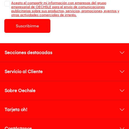
Acepto el compartir mi información con empresas del grupo
empresarial de OECHSLE para el envío de comunicaciones
publicitarias sobre sus productos, servicios, promociones, eventos y
otras actividades comerciales de interés.
Suscribirme
Secciones destacadas
Servicio al Cliente
Sobre Oechsle
Tarjeta oh!
Contáctanos