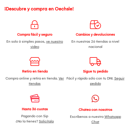
¡Descubre y compra en Oechsle!
Compra fácil y seguro
Cambios y devoluciones
En solo 6 simples pasos,
ve nuestro
En nuestras 26 tiendas a nivel
video
nacional
Retiro en tienda
Sigue tu pedido
Compra online y retira en tienda.
Ver
Fácil y rápido sólo con tu DNI.
Seguir
tiendas
pedido
Hasta 36 cuotas
Chatea con nosotros
Pagando con Sip
Escríbenos a nuestro
Whatsapp
¿No la tienes?
Solicítala
Chat