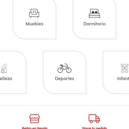
Muebles
Dormitorio
elleza
Deportes
Infant
Retiro en tienda
Sigue tu pedido