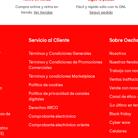
Compra online y retira en
Fácil y rápido sólo con tu DNI.
tienda.
Ver tiendas
Seguir pedido
Servicio al Cliente
Sobre Oechs
?
Términos y Condiciones Generales
Nosotros
Términos y Condiciones de Promociones
Nuestras tienda
Comerciales
Trabaja con no
Términos y condiciones Marketplace
Ventas instituci
Política de cookies
a
Vende con noso
Política de privacidad de canales
Canal de ética 
digitales
¡Lo último en t
Derechos ARCO
nas de
Black friday
Comprobante electrónico
Cyber wow
Comprobante electrónico oriente
atos
Celulares
EE)