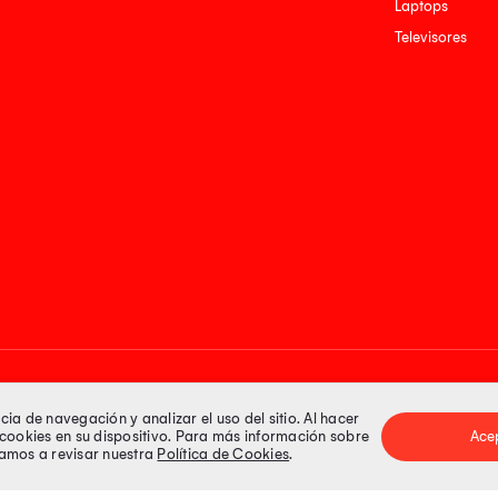
Laptops
Televisores
Medios de pago
a de navegación y analizar el uso del sitio. Al hacer
e cookies en su dispositivo. Para más información sobre
Ace
itamos a revisar nuestra
Política de Cookies
.