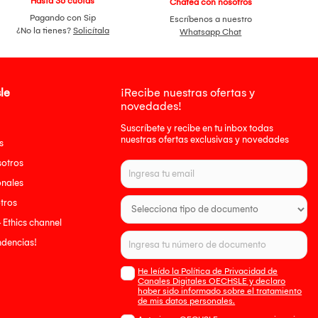
Hasta 36 cuotas
Chatea con nosotros
Pagando con Sip
Escríbenos a nuestro
¿No la tienes?
Solicítala
Whatsapp Chat
le
¡Recibe nuestras ofertas y
novedades!
Suscríbete y recibe en tu inbox todas
nuestras ofertas exclusivas y novedades
s
sotros
onales
tros
- Ethics channel
endencias!
He leído la Política de Privacidad de
Canales Digitales OECHSLE y declaro
haber sido informado sobre el tratamiento
de mis datos personales.