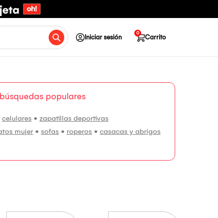
0
Iniciar sesión
Carrito
 búsquedas populares
•
celulares
•
zapatillas deportivas
atos mujer
•
sofas
•
roperos
•
casacas y abrigos