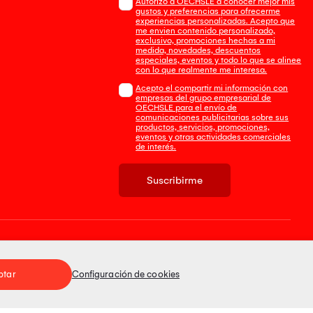
Autorizo a OECHSLE a conocer mejor mis
gustos y preferencias para ofrecerme
experiencias personalizadas. Acepto que
me envien contenido personalizado,
exclusivo, promociones hechas a mi
medida, novedades, descuentos
especiales, eventos y todo lo que se alinee
con lo que realmente me interesa.
Acepto el compartir mi información con
empresas del grupo empresarial de
OECHSLE para el envío de
comunicaciones publicitarias sobre sus
productos, servicios, promociones,
eventos y otras actividades comerciales
de interés.
Suscribirme
Tienda 100% Segura
ptar
Configuración de cookies