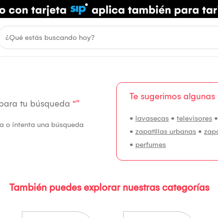
Te sugerimos algunas
 para tu búsqueda
“”
•
lavasecas
•
televisores
fía o intenta una búsqueda
•
zapatillas urbanas
•
zap
•
perfumes
También puedes explorar nuestras categorías