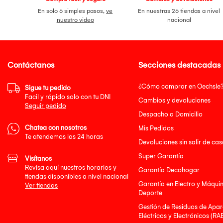
En solo 6 simples pasos,
ve
En nuestras 26 tiendas a nivel
nuestro video
nacional
Contáctanos
Secciones destacadas
¿Cómo comprar en Oechsle
Sigue tu pedido
Facil y rápido solo con tu DNI
Cambios y devoluciones
Seguir pedido
Despacho a Domicilio
Chatea con nosotros
Mis Pedidos
Te atendemos las 24 horas
Devoluciones sin salir de cas
Super Garantía
Visítanos
Revisa aquí nuestros horarios y
Garantía Decohogar
tiendas disponibles a nivel nacional
Garantía en Electro y Máqui
Ver tiendas
Deporte
Gestión de Residuos de Apar
Eléctricos y Electrónicos (RA