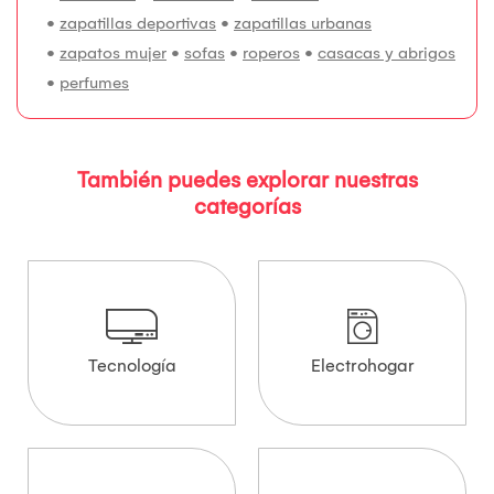
•
zapatillas deportivas
•
zapatillas urbanas
•
zapatos mujer
•
sofas
•
roperos
•
casacas y abrigos
•
perfumes
También puedes explorar nuestras
categorías
Tecnología
Electrohogar