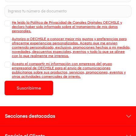
He leído la Política de Privacidad de Canales Digitales OECHSLE y
declaro haber sido informado sobre el tratamiento de mis datos
personales.
Autorizo a OECHSLE a conocer mejor mis gustos y preferencias para
ofrecerme experiencias personalizadas. Acepto que me envien
contenido personalizado, exclusivo, promociones hechas a mi medida,
novedades, descuentos especiales, eventos y todo lo que se alinee
con lo que realmente me interesa.
Acepto el compartir mi información con empresas del grupo
empresarial de OECHSLE para el envío de comunicaciones
publicitarias sobre sus productos, servicios, promociones, eventos y
otras actividades comerciales de interés.
Suscribirme
Secciones destacadas