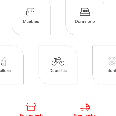
Muebles
Dormitorio
elleza
Deportes
Infant
Retiro en tienda
Sigue tu pedido