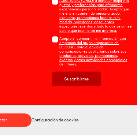
Autorizo a OECHSLE a conocer mejor mis
gustos y preferencias para ofrecerme
experiencias personalizadas. Acepto que
me envien contenido personalizado,
exclusivo, promociones hechas a mi
medida, novedades, descuentos
especiales, eventos y todo lo que se alinee
con lo que realmente me interesa.
Acepto el compartir mi información con
empresas del grupo empresarial de
OECHSLE para el envío de
comunicaciones publicitarias sobre sus
productos, servicios, promociones,
eventos y otras actividades comerciales
de interés.
Suscribirme
Tienda 100% Segura
ptar
Configuración de cookies