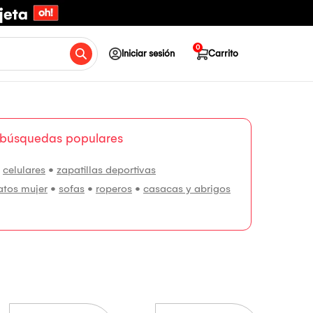
0
Iniciar sesión
Carrito
 búsquedas populares
•
celulares
•
zapatillas deportivas
atos mujer
•
sofas
•
roperos
•
casacas y abrigos