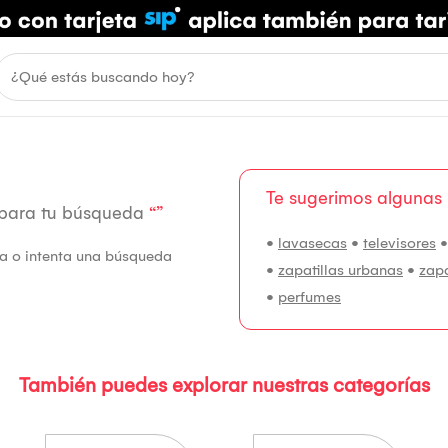
Te sugerimos algunas
 para tu búsqueda
“”
•
lavasecas
•
televisores
fía o intenta una búsqueda
•
zapatillas urbanas
•
zap
•
perfumes
También puedes explorar nuestras categorías