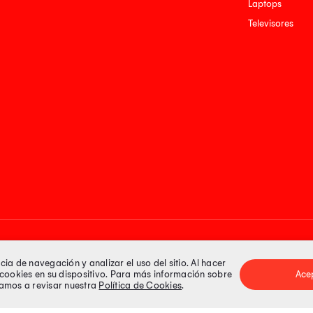
Laptops
Televisores
Medios de pago
a de navegación y analizar el uso del sitio. Al hacer
e cookies en su dispositivo. Para más información sobre
Ace
itamos a revisar nuestra
Política de Cookies
.