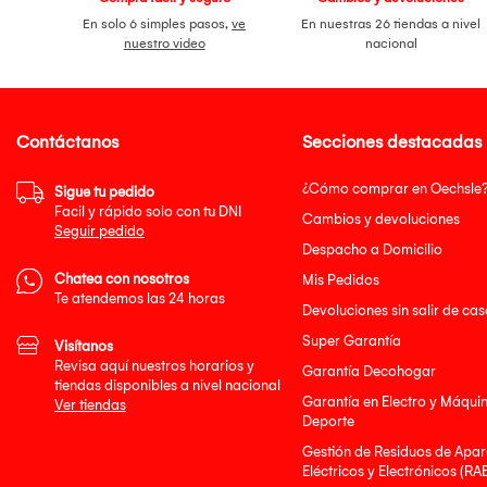
En solo 6 simples pasos,
ve
En nuestras 26 tiendas a nivel
nuestro video
nacional
Contáctanos
Secciones destacadas
¿Cómo comprar en Oechsle
Sigue tu pedido
Facil y rápido solo con tu DNI
Cambios y devoluciones
Seguir pedido
Despacho a Domicilio
Chatea con nosotros
Mis Pedidos
Te atendemos las 24 horas
Devoluciones sin salir de cas
Super Garantía
Visítanos
Revisa aquí nuestros horarios y
Garantía Decohogar
tiendas disponibles a nivel nacional
Garantía en Electro y Máqui
Ver tiendas
Deporte
Gestión de Residuos de Apar
Eléctricos y Electrónicos (RA