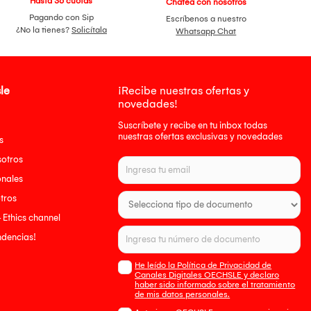
Hasta 36 cuotas
Chatea con nosotros
Pagando con Sip
Escríbenos a nuestro
¿No la tienes?
Solicítala
Whatsapp Chat
le
¡Recibe nuestras ofertas y
novedades!
Suscríbete y recibe en tu inbox todas
nuestras ofertas exclusivas y novedades
s
sotros
onales
tros
- Ethics channel
endencias!
He leído la Política de Privacidad de
Canales Digitales OECHSLE y declaro
haber sido informado sobre el tratamiento
de mis datos personales.