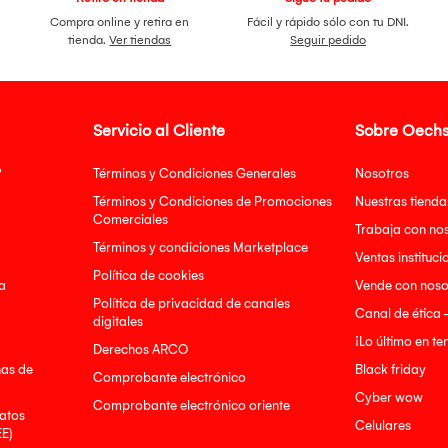
Compra online y retira en
Fácil y rápido sólo con tu DNI.
tienda.
Ver tiendas
Seguir pedido
Servicio al Cliente
Sobre Oechs
?
Términos y Condiciones Generales
Nosotros
Términos y Condiciones de Promociones
Nuestras tienda
Comerciales
Trabaja con no
Términos y condiciones Marketplace
Ventas instituci
Política de cookies
a
Vende con noso
Política de privacidad de canales
Canal de ética 
digitales
¡Lo último en t
Derechos ARCO
nas de
Black friday
Comprobante electrónico
Cyber wow
Comprobante electrónico oriente
atos
Celulares
EE)