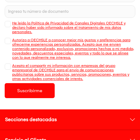
He leído la Política de Privacidad de Canales Digitales OECHSLE y
declaro haber sido informado sobre el tratamiento de mis datos
personales.
Autorizo a OECHSLE a conocer mejor mis gustos y preferencias para
ofrecerme experiencias personalizadas. Acepto que me envien
contenido personalizado, exclusivo, promociones hechas a mi medida,
novedades, descuentos especiales, eventos y todo lo que se alinee
con lo que realmente me interesa.
Acepto el compartir mi información con empresas del grupo
empresarial de OECHSLE para el envío de comunicaciones
publicitarias sobre sus productos, servicios, promociones, eventos y
otras actividades comerciales de interés.
Suscribirme
Secciones destacadas