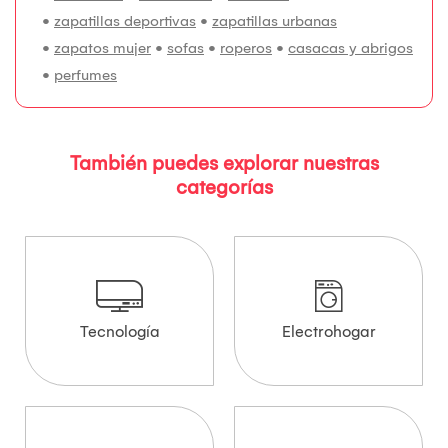
•
zapatillas deportivas
•
zapatillas urbanas
•
zapatos mujer
•
sofas
•
roperos
•
casacas y abrigos
•
perfumes
También puedes explorar nuestras
categorías
Tecnología
Electrohogar