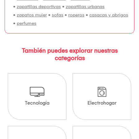
•
zapatillas deportivas
•
zapatillas urbanas
•
zapatos mujer
•
sofas
•
roperos
•
casacas y abrigos
•
perfumes
También puedes explorar nuestras
categorías
Tecnología
Electrohogar