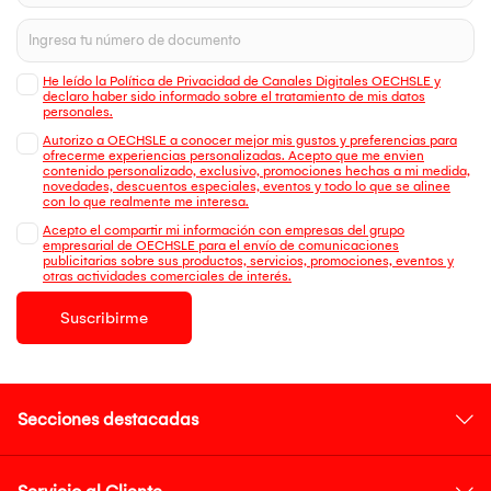
He leído la Política de Privacidad de Canales Digitales OECHSLE y
declaro haber sido informado sobre el tratamiento de mis datos
personales.
Autorizo a OECHSLE a conocer mejor mis gustos y preferencias para
ofrecerme experiencias personalizadas. Acepto que me envien
contenido personalizado, exclusivo, promociones hechas a mi medida,
novedades, descuentos especiales, eventos y todo lo que se alinee
con lo que realmente me interesa.
Acepto el compartir mi información con empresas del grupo
empresarial de OECHSLE para el envío de comunicaciones
publicitarias sobre sus productos, servicios, promociones, eventos y
otras actividades comerciales de interés.
Suscribirme
Secciones destacadas