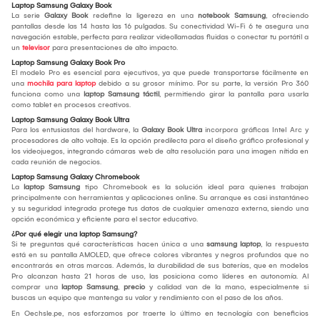
Laptop Samsung Galaxy Book
La serie
Galaxy Book
redefine la ligereza en una
notebook Samsung
, ofreciendo
pantallas desde las 14 hasta las 16 pulgadas. Su conectividad Wi-Fi 6 te asegura una
navegación estable, perfecta para realizar videollamadas fluidas o conectar tu portátil a
un
televisor
para presentaciones de alto impacto.
Laptop Samsung Galaxy Book Pro
El modelo Pro es esencial para ejecutivos, ya que puede transportarse fácilmente en
una
mochila para laptop
debido a su grosor mínimo. Por su parte, la versión Pro 360
funciona como una
laptop Samsung táctil
, permitiendo girar la pantalla para usarla
como tablet en procesos creativos.
Laptop Samsung Galaxy Book Ultra
Para los entusiastas del hardware, la
Galaxy Book
Ultra
incorpora gráficas Intel Arc y
procesadores de alto voltaje. Es la opción predilecta para el diseño gráfico profesional y
los videojuegos, integrando cámaras web de alta resolución para una imagen nítida en
cada reunión de negocios.
Laptop Samsung Galaxy Chromebook
La
laptop Samsung
tipo Chromebook es la solución ideal para quienes trabajan
principalmente con herramientas y aplicaciones online. Su arranque es casi instantáneo
y su seguridad integrada protege tus datos de cualquier amenaza externa, siendo una
opción económica y eficiente para el sector educativo.
¿Por qué elegir una laptop Samsung?
Si te preguntas qué características hacen única a una
samsung laptop
, la respuesta
está en su pantalla AMOLED, que ofrece colores vibrantes y negros profundos que no
encontrarás en otras marcas. Además, la durabilidad de sus baterías, que en modelos
Pro alcanzan hasta 21 horas de uso, las posiciona como líderes en autonomía. Al
comprar una
laptop Samsung
,
precio
y calidad van de la mano, especialmente si
buscas un equipo que mantenga su valor y rendimiento con el paso de los años.
En Oechsle.pe, nos esforzamos por traerte lo último en tecnología con beneficios