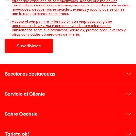
ofrecerme experiencias personalizadas. Acepto que me envien
contenido personalizado, exclusivo, promociones hechas a mi medida,
novedades, descuentos especiales, eventos y todo lo que se alinee
con lo que realmente me interesa.
Acepto el compartir mi información con empresas del grupo
empresarial de OECHSLE para el envío de comunicaciones
publicitarias sobre sus productos, servicios, promociones, eventos y
otras actividades comerciales de interés.
Suscribirme
Secciones destacadas
Servicio al Cliente
Sobre Oechsle
Tarjeta oh!