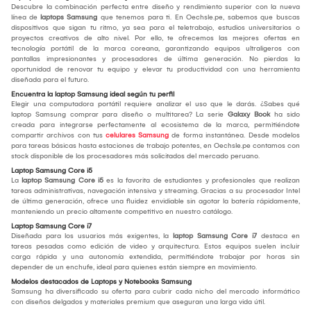
Descubre la combinación perfecta entre diseño y rendimiento superior con la nueva
línea de
laptops Samsung
que tenemos para ti. En Oechsle.pe, sabemos que buscas
dispositivos que sigan tu ritmo, ya sea para el teletrabajo, estudios universitarios o
proyectos creativos de alto nivel. Por ello, te ofrecemos las mejores ofertas en
tecnología portátil de la marca coreana, garantizando equipos ultraligeros con
pantallas impresionantes y procesadores de última generación. No pierdas la
oportunidad de renovar tu equipo y elevar tu productividad con una herramienta
diseñada para el futuro.
Encuentra la laptop Samsung ideal según tu perfil
Elegir una computadora portátil requiere analizar el uso que le darás. ¿Sabes qué
laptop Samsung comprar para diseño o multitarea? La serie
Galaxy Book
ha sido
creada para integrarse perfectamente al ecosistema de la marca, permitiéndote
compartir archivos con tus
celulares Samsung
de forma instantánea. Desde modelos
para tareas básicas hasta estaciones de trabajo potentes, en Oechsle.pe contamos con
stock disponible de los procesadores más solicitados del mercado peruano.
Laptop Samsung Core i5
La
laptop Samsung Core i5
es la favorita de estudiantes y profesionales que realizan
tareas administrativas, navegación intensiva y streaming. Gracias a su procesador Intel
de última generación, ofrece una fluidez envidiable sin agotar la batería rápidamente,
manteniendo un precio altamente competitivo en nuestro catálogo.
Laptop Samsung Core i7
Diseñada para los usuarios más exigentes, la
laptop Samsung Core i7
destaca en
tareas pesadas como edición de video y arquitectura. Estos equipos suelen incluir
carga rápida y una autonomía extendida, permitiéndote trabajar por horas sin
depender de un enchufe, ideal para quienes están siempre en movimiento.
Modelos destacados de Laptops y Notebooks Samsung
Samsung ha diversificado su oferta para cubrir cada nicho del mercado informático
con diseños delgados y materiales premium que aseguran una larga vida útil.