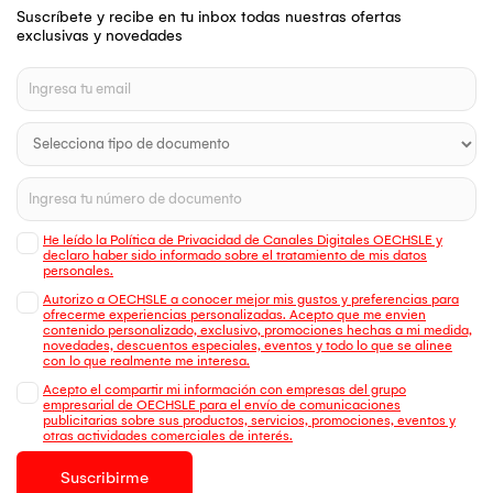
Suscríbete y recibe en tu inbox todas nuestras ofertas
exclusivas y novedades
He leído la Política de Privacidad de Canales Digitales OECHSLE y
declaro haber sido informado sobre el tratamiento de mis datos
personales.
Autorizo a OECHSLE a conocer mejor mis gustos y preferencias para
ofrecerme experiencias personalizadas. Acepto que me envien
contenido personalizado, exclusivo, promociones hechas a mi medida,
novedades, descuentos especiales, eventos y todo lo que se alinee
con lo que realmente me interesa.
Acepto el compartir mi información con empresas del grupo
empresarial de OECHSLE para el envío de comunicaciones
publicitarias sobre sus productos, servicios, promociones, eventos y
otras actividades comerciales de interés.
Suscribirme