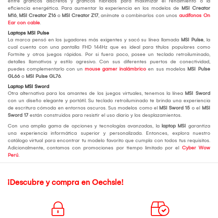
entre gráficos discretos y gráficos híbridos para maximizar el rendimiento o la
eficiencia energética. Para aumentar la experiencia en los modelos de
MSI Creator
M16
,
MSI Creator Z16
o
MSI Creator Z17
, anímate a combinarlos con unos
audífonos On
Ear con cable
.
Laptops MSI Pulse
La marca pensó en los jugadores más exigentes y sacó su línea llamada
MSI Pulse
, la
cual cuenta con una pantalla FHD 144Hz que es ideal para títulos populares como
Fortnite y otros juegos rápidos. Por si fuera poco, posee un teclado retroiluminado,
detalles llamativos y estilo agresivo. Con sus diferentes puertos de conectividad,
puedes complementarlo con un
mouse gamer inalámbrico
en sus modelos
MSI Pulse
GL66
o
MSI Pulse GL76
.
Laptop MSI Sword
Otra alternativa para los amantes de los juegos virtuales, tenemos la línea
MSI Sword
con un diseño elegante y portátil. Su teclado retroiluminado te brinda una experiencia
de escritura cómoda en entornos oscuros. Sus modelos como el
MSI Sword 15
o el
MSI
Sword 17
están construidos para resistir el uso diario y los desplazamientos.
Con una amplia gama de opciones y tecnologías avanzadas, la
laptop MSI
garantiza
una experiencia informática superior y personalizada. Entonces, explora nuestro
catálogo virtual para encontrar tu modelo favorito que cumpla con todos tus requisitos.
Adicionalmente, contamos con promociones por tiempo limitado por el
Cyber Wow
Perú
.
¡Descubre y compra en Oechsle!