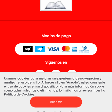
Medios de pago
Síguenos en
Usamos cookies para mejorar su experiencia de navegación y
analizar el uso del sitio. Al hacer clic en “Acepto”, usted consiente
el uso de cookies en su dispositivo. Para más información sobre
cómo administrarlas o eliminarlas, lo invitamos a revisar nuestra
Política de Cookies
.
Tienda 100% Segura
Aceptar
Tiendas Peruanas S.A. R.U.C. Nº 20493020618. Todos los derechos
reservados. Av. Aviación 2405 Piso 3, San Borja