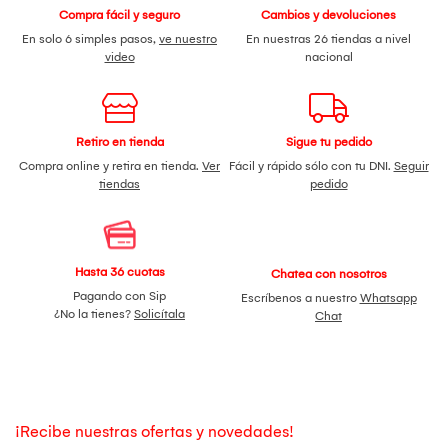
Compra fácil y seguro
Cambios y devoluciones
En solo 6 simples pasos,
ve nuestro
En nuestras 26 tiendas a nivel
video
nacional
Retiro en tienda
Sigue tu pedido
Compra online y retira en tienda.
Ver
Fácil y rápido sólo con tu DNI.
Seguir
tiendas
pedido
Hasta 36 cuotas
Chatea con nosotros
Pagando con Sip
Escríbenos a nuestro
Whatsapp
¿No la tienes?
Solicítala
Chat
¡Recibe nuestras ofertas y novedades!