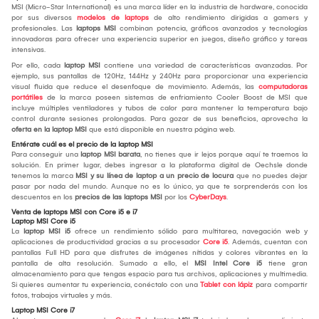
MSI (Micro-Star International) es una marca líder en la industria de hardware, conocida
por sus diversos
modelos de laptops
de alto rendimiento dirigidas a gamers y
profesionales. Las
laptops MSI
combinan potencia, gráficos avanzados y tecnologías
innovadoras para ofrecer una experiencia superior en juegos, diseño gráfico y tareas
intensivas.
Por ello, cada
laptop MSI
contiene una variedad de características avanzadas. Por
ejemplo, sus pantallas de 120Hz, 144Hz y 240Hz para proporcionar una experiencia
visual fluida que reduce el desenfoque de movimiento. Además, las
computadoras
portátiles
de la marca poseen sistemas de enfriamiento Cooler Boost de MSI que
incluye múltiples ventiladores y tubos de calor para mantener la temperatura bajo
control durante sesiones prolongadas. Para gozar de sus beneficios, aprovecha la
oferta en la laptop MSI
que está disponible en nuestra página web.
Entérate cuál es el precio de la laptop MSI
Para conseguir una
laptop MSI barata
, no tienes que ir lejos porque aquí te traemos la
solución. En primer lugar, debes ingresar a la plataforma digital de Oechsle donde
tenemos la marca
MSI y su línea de laptop a un precio de locura
que no puedes dejar
pasar por nada del mundo. Aunque no es lo único, ya que te sorprenderás con los
descuentos en los
precios de las laptops MSI
por los
CyberDays
.
Venta de laptops MSI con Core i5 e i7
Laptop MSI Core i5
La
laptop MSI i5
ofrece un rendimiento sólido para multitarea, navegación web y
aplicaciones de productividad gracias a su procesador
Core i5
. Además, cuentan con
pantallas Full HD para que disfrutes de imágenes nítidas y colores vibrantes en la
pantalla de alta resolución. Sumado a ello, el
MSI Intel Core i5
tiene gran
almacenamiento para que tengas espacio para tus archivos, aplicaciones y multimedia.
Si quieres aumentar tu experiencia, conéctalo con una
Tablet con lápiz
para compartir
fotos, trabajos virtuales y más.
Laptop MSI Core i7