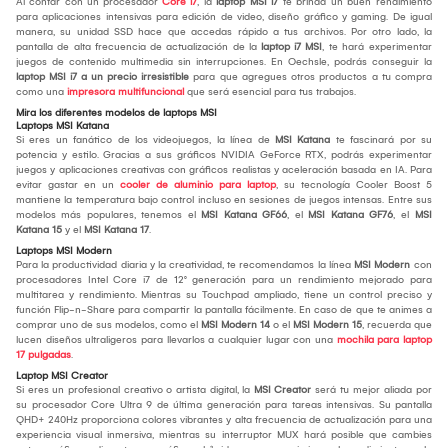
Al contar con un procesador
Core i7
, la
laptop MSI i7
te brinda un buen rendimiento
para aplicaciones intensivas para edición de video, diseño gráfico y gaming. De igual
manera, su unidad SSD hace que accedas rápido a tus archivos. Por otro lado, la
pantalla de alta frecuencia de actualización de la
laptop i7 MSI
, te hará experimentar
juegos de contenido multimedia sin interrupciones. En Oechsle, podrás conseguir la
laptop MSI i7 a un precio irresistible
para que agregues otros productos a tu compra
como una
impresora multifuncional
que será esencial para tus trabajos.
Mira los diferentes modelos de laptops MSI
Laptops MSI Katana
Si eres un fanático de los videojuegos, la línea de
MSI Katana
te fascinará por su
potencia y estilo. Gracias a sus gráficos NVIDIA GeForce RTX, podrás experimentar
juegos y aplicaciones creativas con gráficos realistas y aceleración basada en IA. Para
evitar gastar en un
cooler de aluminio para laptop
, su tecnología Cooler Boost 5
mantiene la temperatura bajo control incluso en sesiones de juegos intensas. Entre sus
modelos más populares, tenemos el
MSI Katana GF66
, el
MSI Katana GF76
, el
MSI
Katana 15
y el
MSI Katana 17
.
Laptops MSI Modern
Para la productividad diaria y la creatividad, te recomendamos la línea
MSI Modern
con
procesadores Intel Core i7 de 12° generación para un rendimiento mejorado para
multitarea y rendimiento. Mientras su Touchpad ampliado, tiene un control preciso y
función Flip-n-Share para compartir la pantalla fácilmente. En caso de que te animes a
comprar uno de sus modelos, como el
MSI Modern 14
o el
MSI Modern 15
, recuerda que
lucen diseños ultraligeros para llevarlos a cualquier lugar con una
mochila para laptop
17 pulgadas
.
Laptop MSI Creator
Si eres un profesional creativo o artista digital, la
MSI Creator
será tu mejor aliada por
su procesador Core Ultra 9 de última generación para tareas intensivas. Su pantalla
QHD+ 240Hz proporciona colores vibrantes y alta frecuencia de actualización para una
experiencia visual inmersiva, mientras su interruptor MUX hará posible que cambies