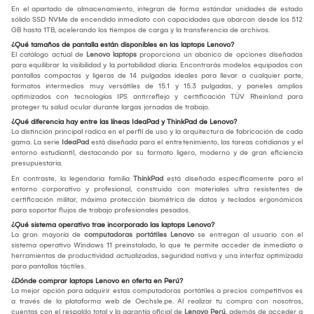
En el apartado de almacenamiento, integran de forma estándar unidades de estado
sólido SSD NVMe de encendido inmediato con capacidades que abarcan desde los 512
GB hasta 1TB, acelerando los tiempos de carga y la transferencia de archivos.
¿Qué tamaños de pantalla están disponibles en las laptops Lenovo?
El catálogo actual de
Lenovo laptops
proporciona un abanico de opciones diseñadas
para equilibrar la visibilidad y la portabilidad diaria. Encontrarás modelos equipados con
pantallas compactas y ligeras de 14 pulgadas ideales para llevar a cualquier parte,
formatos intermedios muy versátiles de 15.1 y 15.3 pulgadas, y paneles amplios
optimizados con tecnologías IPS antirreflejo y certificación TÜV Rheinland para
proteger tu salud ocular durante largas jornadas de trabajo.
¿Qué diferencia hay entre las líneas IdeaPad y ThinkPad de Lenovo?
La distinción principal radica en el perfil de uso y la arquitectura de fabricación de cada
gama. La serie
IdeaPad
está diseñada para el entretenimiento, las tareas cotidianas y el
entorno estudiantil, destacando por su formato ligero, moderno y de gran eficiencia
presupuestaria.
En contraste, la legendaria familia
ThinkPad
está diseñada específicamente para el
entorno corporativo y profesional, construida con materiales ultra resistentes de
certificación militar, máxima protección biométrica de datos y teclados ergonómicos
para soportar flujos de trabajo profesionales pesados.
¿Qué sistema operativo trae incorporado las laptops Lenovo?
La gran mayoría de
computadoras portátiles Lenovo
se entregan al usuario con el
sistema operativo Windows 11 preinstalado, lo que te permite acceder de inmediato a
herramientas de productividad actualizadas, seguridad nativa y una interfaz optimizada
para pantallas táctiles.
¿Dónde comprar laptops Lenovo en oferta en Perú?
La mejor opción para adquirir estas computadoras portátiles a precios competitivos es
a través de la plataforma web de Oechsle.pe. Al realizar tu compra con nosotros,
cuentas con el respaldo total y la garantía oficial de
Lenovo Perú
, además de acceder a