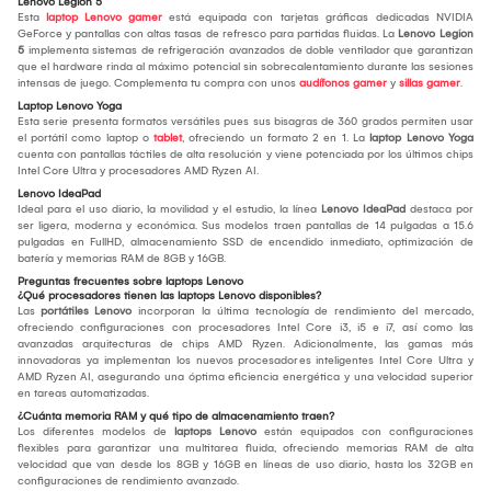
Lenovo Legion 5
Esta
laptop Lenovo gamer
está equipada con tarjetas gráficas dedicadas NVIDIA
GeForce y pantallas con altas tasas de refresco para partidas fluidas. La
Lenovo Legion
5
implementa sistemas de refrigeración avanzados de doble ventilador que garantizan
que el hardware rinda al máximo potencial sin sobrecalentamiento durante las sesiones
intensas de juego. Complementa tu compra con unos
audífonos gamer
y
sillas gamer
.
Laptop Lenovo Yoga
Esta serie presenta formatos versátiles pues sus bisagras de 360 grados permiten usar
el portátil como laptop o
tablet
, ofreciendo un formato 2 en 1. La
laptop Lenovo Yoga
cuenta con pantallas táctiles de alta resolución y viene potenciada por los últimos chips
Intel Core Ultra y procesadores AMD Ryzen AI.
Lenovo IdeaPad
Ideal para el uso diario, la movilidad y el estudio, la línea
Lenovo IdeaPad
destaca por
ser ligera, moderna y económica. Sus modelos traen pantallas de 14 pulgadas a 15.6
pulgadas en FullHD, almacenamiento SSD de encendido inmediato, optimización de
batería y memorias RAM de 8GB y 16GB.
Preguntas frecuentes sobre laptops Lenovo
¿Qué procesadores tienen las laptops Lenovo disponibles?
Las
portátiles Lenovo
incorporan la última tecnología de rendimiento del mercado,
ofreciendo configuraciones con procesadores Intel Core i3, i5 e i7, así como las
avanzadas arquitecturas de chips AMD Ryzen. Adicionalmente, las gamas más
innovadoras ya implementan los nuevos procesadores inteligentes Intel Core Ultra y
AMD Ryzen AI, asegurando una óptima eficiencia energética y una velocidad superior
en tareas automatizadas.
¿Cuánta memoria RAM y qué tipo de almacenamiento traen?
Los diferentes modelos de
laptops Lenovo
están equipados con configuraciones
flexibles para garantizar una multitarea fluida, ofreciendo memorias RAM de alta
velocidad que van desde los 8GB y 16GB en líneas de uso diario, hasta los 32GB en
configuraciones de rendimiento avanzado.