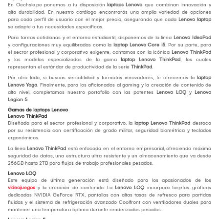
En Oechsle.pe ponemos a tu disposición
laptops Lenovo
que combinan innovación y
alta durabilidad. En nuestro catálogo encontrarás una amplia variedad de opciones
para cada perfil de usuario con el mejor precio, asegurando que cada
Lenovo laptop
se adapte a tus necesidades específicas.
Para tareas cotidianas y el entorno estudiantil, disponemos de la línea
Lenovo IdeaPad
y configuraciones muy equilibradas como la
laptop Lenovo Core i5
. Por su parte, para
el sector profesional y corporativo exigente, contamos con la icónica
Lenovo ThinkPad
y los modelos especializados de la gama
laptop Lenovo ThinkPad
, los cuales
representan el estándar de productividad de la serie
ThinkPad
.
Por otro lado, si buscas versatilidad y formatos innovadores, te ofrecemos la
laptop
Lenovo Yoga
. Finalmente, para los aficionados al gaming y la creación de contenido de
alto nivel, completamos nuestro portafolio con las potentes
Lenovo LOQ
y
Lenovo
Legion 5
.
Gamas de laptops Lenovo
Lenovo ThinkPad
Diseñada para el sector profesional y corporativo, la
laptop Lenovo ThinkPad
destaca
por su resistencia con certificación de grado militar, seguridad biométrica y teclados
ergonómicos.
La línea
Lenovo ThinkPad
está enfocada en el entorno empresarial, ofreciendo máxima
seguridad de datos, una estructura ultra resistente y un almacenamiento que va desde
256GB hasta 2TB para flujos de trabajo profesionales pesados.
Lenovo LOQ
Este equipo de última generación está diseñado para los apasionados de los
videojuegos
y la creación de contenido. La
Lenovo LOQ
incorpora tarjetas gráficas
dedicadas NVIDIA GeForce RTX, pantallas con altas tasas de refresco para partidas
fluidas y el sistema de refrigeración avanzado Coolfront con ventiladores duales para
mantener una temperatura óptima durante renderizados pesados.