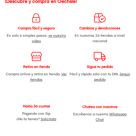
¡Descubre y compra en Oechsle!
Compra fácil y seguro
Cambios y devoluciones
En solo 6 simples pasos,
ve nuestro
En nuestras 26 tiendas a nivel
video
nacional
Retiro en tienda
Sigue tu pedido
Compra online y retira en tienda.
Ver
Fácil y rápido sólo con tu DNI.
Seguir
tiendas
pedido
Hasta 36 cuotas
Chatea con nosotros
Pagando con Sip
Escríbenos a nuestro
Whatsapp
¿No la tienes?
Solicítala
Chat