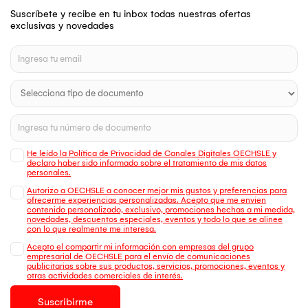
Suscríbete y recibe en tu inbox todas nuestras ofertas
exclusivas y novedades
He leído la Política de Privacidad de Canales Digitales OECHSLE y
declaro haber sido informado sobre el tratamiento de mis datos
personales.
Autorizo a OECHSLE a conocer mejor mis gustos y preferencias para
ofrecerme experiencias personalizadas. Acepto que me envien
contenido personalizado, exclusivo, promociones hechas a mi medida,
novedades, descuentos especiales, eventos y todo lo que se alinee
con lo que realmente me interesa.
Acepto el compartir mi información con empresas del grupo
empresarial de OECHSLE para el envío de comunicaciones
publicitarias sobre sus productos, servicios, promociones, eventos y
otras actividades comerciales de interés.
Suscribirme