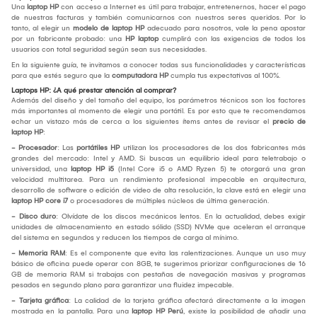
Una
laptop HP
con acceso a Internet es útil para trabajar, entretenernos, hacer el pago
de nuestras facturas y también comunicarnos con nuestros seres queridos. Por lo
tanto, al elegir un
modelo de laptop HP
adecuado para nosotros, vale la pena apostar
por un fabricante probado: una
HP laptop
cumplirá con las exigencias de todos los
usuarios con total seguridad según sean sus necesidades.
En la siguiente guía, te invitamos a conocer todas sus funcionalidades y características
para que estés seguro que la
computadora HP
cumpla tus expectativas al 100%.
Laptops HP: ¿A qué prestar atención al comprar?
Además del diseño y del tamaño del equipo, los parámetros técnicos son los factores
más importantes al momento de elegir una portátil. Es por esto que te recomendamos
echar un vistazo más de cerca a los siguientes ítems antes de revisar el
precio de
laptop HP
:
- Procesador
: Las
portátiles HP
utilizan los procesadores de los dos fabricantes más
grandes del mercado: Intel y AMD. Si buscas un equilibrio ideal para teletrabajo o
universidad, una
laptop HP i5
(Intel Core i5 o AMD Ryzen 5) te otorgará una gran
velocidad multitarea. Para un rendimiento profesional impecable en arquitectura,
desarrollo de software o edición de video de alta resolución, la clave está en elegir una
laptop HP core i7
o procesadores de múltiples núcleos de última generación.
- Disco duro
: Olvídate de los discos mecánicos lentos. En la actualidad, debes exigir
unidades de almacenamiento en estado sólido (SSD) NVMe que aceleran el arranque
del sistema en segundos y reducen los tiempos de carga al mínimo.
- Memoria RAM
: Es el componente que evita las ralentizaciones. Aunque un uso muy
básico de oficina puede operar con 8GB, te sugerimos priorizar configuraciones de 16
GB de memoria RAM si trabajas con pestañas de navegación masivas y programas
pesados en segundo plano para garantizar una fluidez impecable.
- Tarjeta gráfica
: La calidad de la tarjeta gráfica afectará directamente a la imagen
mostrada en la pantalla. Para una
laptop HP Perú
, existe la posibilidad de añadir una