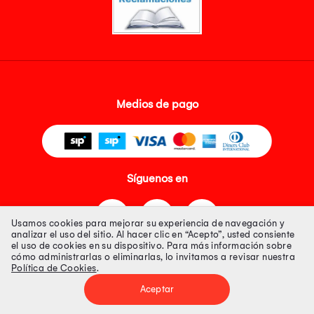
Medios de pago
Síguenos en
Usamos cookies para mejorar su experiencia de navegación y
analizar el uso del sitio. Al hacer clic en “Acepto”, usted consiente
el uso de cookies en su dispositivo. Para más información sobre
cómo administrarlas o eliminarlas, lo invitamos a revisar nuestra
Política de Cookies
.
Tienda 100% Segura
Aceptar
Tiendas Peruanas S.A. R.U.C. Nº 20493020618. Todos los derechos
reservados. Av. Aviación 2405 Piso 3, San Borja