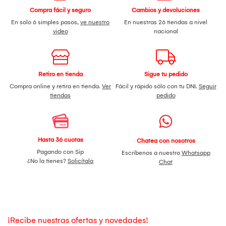
Compra fácil y seguro
Cambios y devoluciones
En solo 6 simples pasos,
ve nuestro
En nuestras 26 tiendas a nivel
video
nacional
Retiro en tienda
Sigue tu pedido
Compra online y retira en tienda.
Ver
Fácil y rápido sólo con tu DNI.
Seguir
tiendas
pedido
Hasta 36 cuotas
Chatea con nosotros
Pagando con Sip
Escríbenos a nuestro
Whatsapp
¿No la tienes?
Solicítala
Chat
¡Recibe nuestras ofertas y novedades!