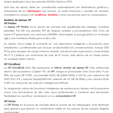
tarjeta dedicada como las potentes NVIDIA GeForce RTX.
Este tipo de opción debe ser considerada especialmente por diseñadores gráficos y
entusiastas de los
videojuegos
que buscan un audio inmersivo y visuales sin retrasos.
Completa tu compra con
audífonos
,
teclados
y otros accesorios para tu computadora.
Modelos de laptops HP
HP Pavilon
La
laptop HP Pavilon
es la opción de entrada más equilibrada del catálogo. Combina
pantallas Full HD con paneles IPS de ángulos amplios y procesadores Intel Core de
hasta 13.ª generación con memoria LPDDR5x ultrarrápida, lo que garantiza un arranque
ágil y una multitarea fluida para el día a día.
Su diseño micro-edge la convierte en una alternativa inteligente y económica para
estudiantes y profesionales que buscan productividad sin complicaciones. Incluye SSD
PCIe para tiempos de carga mínimos, teclado retroiluminado ergonómico, conectividad
Wi-Fi 5 y batería con autonomía de más de 10 horas, todo dentro de un chasis liviano
en acabado plata natural.
HP OmniBook
La
HP OmniBook
Ultra Flip representa la
última versión de laptop HP
más sofisticada
dentro del ecosistema Copilot+ PC de
HP
. Integra el procesador Intel Core Ultra 9 con
NPU de hasta 48 TOPS, una pantalla OLED 3K (2880×1800) a 120 Hz con cobertura del
100% DCI-P3 y soporte DisplayHDR 600, además de 32 GB de RAM y una cámara IR de
9 MP con reducción de ruido por inteligencia artificial.
Su integración nativa de funciones inteligentes de asistencia en tiempo real la posiciona
como una herramienta de alto valor para profesionales y creativos que demandan
flexibilidad sin sacrificar rendimiento en su
computadora HP
.
HP Victus
La
HP Victus
es la puerta de entrada ideal al mundo de los videojuegos. Está diseñada
para gamers que quieren un rendimiento sólido sin los precios de los equipos flagship
tradicionales.