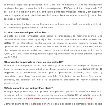
El modelo llega con procesador Intel Core de 10 núcleos y GPU de arquitectura
moderna, lista para mover los títulos más exigentes a 1080p con fluidez. La pantalla FHD
de 15,6" a 144 Hz con panel IPS anti-glare garantiza imágenes nítidas y sin ghosting,
mientras que el sistema de doble ventilación mantiene las temperaturas bajo control en
sesiones prolongadas.
Está disponible también en configuraciones potentes con RAM expandible y slots de
SSD adicionales para escalar el rendimiento.
¿Cuánto cuesta una laptop HP en Perú?
El costo de estos terminales varía según el procesador, la memoria gráfica y la
capacidad del disco sólido que elijas. Para conocer exactamente
cuánto cuesta una
laptop HP
, en Oechsle.pe contamos con un rango de precios bastante amplio: las
opciones de entrada para tareas escolares van desde los S/ 1,400, mientras que las
alternativas de gama media para trabajo o universidad se encuentran entre los S/
2,300 y S/ 3,500. Para configuraciones gaming avanzadas, los precios pueden superar
los S/ 5,000.
¿Qué tamaño de pantalla es mejor en una laptop HP?
El tamaño ideal depende de tu rutina diaria y tu necesidad de transporte. Si planeas
llevar tu equipo a la universidad o la oficina constantemente, una
laptop HP de 14
pulgadas
es la alternativa perfecta por su portabilidad extrema, peso ligero y
comodidad para llevar en cualquier mochila. Si trabajas largas horas fijas en un
escritorio, las pantallas de 15.6 o 16 pulgadas te ofrecerán un mayor espacio de
visualización.
¿Dónde encontrar una laptop HP en oferta?
El mejor lugar para comprar tu próxima computadora portátil al precio más bajo es la
tienda virtual de Oechsle.pe. Si quieres conseguir una
laptop HP en oferta
, mantente
atento a los días de
Cyber Wow
y a las promociones exclusivas de Black
Friday
.
Comprar online te trae increíbles beneficios como despacho a domicilio rápido, recojo