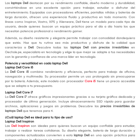
Las
laptops Dell
destacan por su rendimiento confiable, diseño moderno y durabilidad,
convirtiéndose en una excelente opción para trabajar, estudiar o disfrutar del
entretenimiento. Equipadas con procesadores eficientes, pantallas nítidas y baterías de
larga duración, ofrecen una experiencia fluida y productiva en todo momento. Con
líneas como Inspiron, Vostro, XPS y Alienware, Dell tiene un modelo para cada tipo de
usuario, desde quienes buscan un equipo práctico para el día a día hasta los que
necesitan potencia profesional o rendimiento gamer.
Además, su diseño resistente y elegante permite trabajar con comodidad dondequiera
que estés. Haz que tu rutina sea más productiva y disfruta de la calidad que
caracteriza a
Dell
. Descubre todas las
laptops Dell con precios irresistibles
en
Oechsle.pe, especialista en tecnología y elige la que mejor se adapte a tus necesidades
con la garantía y confianza de una marca líder en tecnología.
Potencia y versatilidad en cada laptop Dell
Laptop Dell Core i5
La
Dell Core i5
combina rendimiento y eficiencia, perfecta para trabajo de oficina,
navegación y multimedia. Su procesador permite un uso prolongado sin preocuparse
por la batería. Además, este modelo con procesador
Core i5
tiene un precio accesible
que se adapta a tu presupuesto.
Laptop Dell Core i7
La
Dell Core i7
ofrece gráficos impresionantes gracias a su tarjeta gráfica dedicada y
procesador de última generación. Incluye almacenamiento SSD rápido para guardar
archivos, aplicaciones y juegos sin problemas. Descubre los
precios irresistibles de
laptops Dell
que tenemos para ti.
¿Cuál laptop Dell es ideal para tu tipo de uso?
Laptop Dell Inspiron
Las
Dell Inspiron
son ideales para quienes buscan un equipo confiable para estudiar,
trabajar o realizar tareas cotidianas. Su diseño elegante, batería de larga duración y
componentes actualizados convierten a esta
laptop Dell
en una opción práctica para
quienes valoran la eficiencia sin complicaciones.