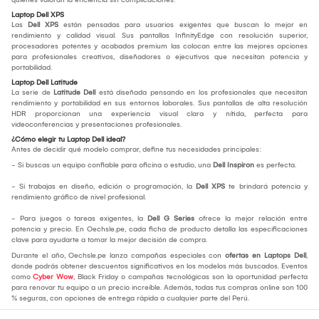
Laptop Dell XPS
Las
Dell XPS
están pensadas para usuarios exigentes que buscan lo mejor en
rendimiento y calidad visual. Sus pantallas InfinityEdge con resolución superior,
procesadores potentes y acabados premium las colocan entre las mejores opciones
para profesionales creativos, diseñadores o ejecutivos que necesitan potencia y
portabilidad.
Laptop Dell Latitude
La serie de
Latitude Dell
está diseñada pensando en los profesionales que necesitan
rendimiento y portabilidad en sus entornos laborales. Sus pantallas de alta resolución
HDR proporcionan una experiencia visual clara y nítida, perfecta para
videoconferencias y presentaciones profesionales.
¿Cómo elegir tu Laptop Dell ideal?
Antes de decidir qué modelo comprar, define tus necesidades principales:
- Si buscas un equipo confiable para oficina o estudio, una
Dell Inspiron
es perfecta.
- Si trabajas en diseño, edición o programación, la
Dell XPS
te brindará potencia y
rendimiento gráfico de nivel profesional.
- Para juegos o tareas exigentes, la
Dell G Series
ofrece la mejor relación entre
potencia y precio. En Oechsle.pe, cada ficha de producto detalla las especificaciones
clave para ayudarte a tomar la mejor decisión de compra.
Durante el año, Oechsle.pe lanza campañas especiales con
ofertas en Laptops Dell
,
donde podrás obtener descuentos significativos en los modelos más buscados. Eventos
como
Cyber Wow
, Black Friday o campañas tecnológicas son la oportunidad perfecta
para renovar tu equipo a un precio increíble. Además, todas tus compras online son 100
% seguras, con opciones de entrega rápida a cualquier parte del Perú.