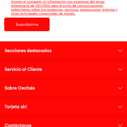
Acepto el compartir mi información con empresas del grupo
empresarial de OECHSLE para el envío de comunicaciones
publicitarias sobre sus productos, servicios, promociones, eventos y
otras actividades comerciales de interés.
Suscribirme
Secciones destacadas
Servicio al Cliente
Sobre Oechsle
Tarjeta oh!
Contáctanos