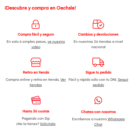
¡Descubre y compra en Oechsle!
Compra fácil y seguro
Cambios y devoluciones
En solo 6 simples pasos,
ve nuestro
En nuestras 26 tiendas a nivel
video
nacional
Retiro en tienda
Sigue tu pedido
Compra online y retira en tienda.
Ver
Fácil y rápido sólo con tu DNI.
Seguir
tiendas
pedido
Hasta 36 cuotas
Chatea con nosotros
Pagando con Sip
Escríbenos a nuestro
Whatsapp
¿No la tienes?
Solicítala
Chat