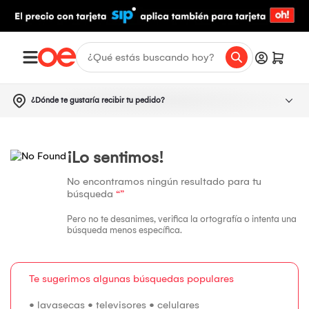
¿Dónde te gustaría recibir tu pedido?
¡Lo sentimos!
No encontramos ningún resultado para tu
búsqueda
“”
Pero no te desanimes, verifica la ortografía o intenta una
búsqueda menos específica.
Te sugerimos algunas búsquedas populares
•
lavasecas
•
televisores
•
celulares