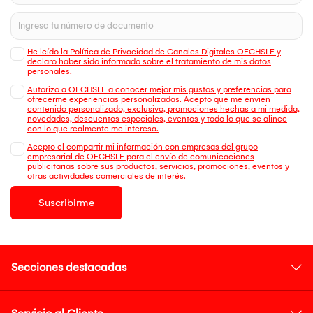
He leído la Política de Privacidad de Canales Digitales OECHSLE y
declaro haber sido informado sobre el tratamiento de mis datos
personales.
Autorizo a OECHSLE a conocer mejor mis gustos y preferencias para
ofrecerme experiencias personalizadas. Acepto que me envien
contenido personalizado, exclusivo, promociones hechas a mi medida,
novedades, descuentos especiales, eventos y todo lo que se alinee
con lo que realmente me interesa.
Acepto el compartir mi información con empresas del grupo
empresarial de OECHSLE para el envío de comunicaciones
publicitarias sobre sus productos, servicios, promociones, eventos y
otras actividades comerciales de interés.
Suscribirme
Secciones destacadas