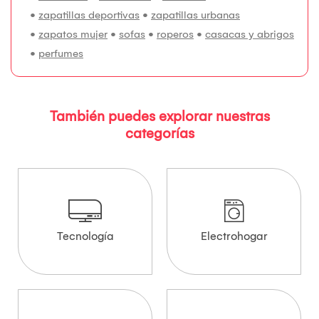
•
zapatillas deportivas
•
zapatillas urbanas
•
zapatos mujer
•
sofas
•
roperos
•
casacas y abrigos
•
perfumes
También puedes explorar nuestras
categorías
Tecnología
Electrohogar