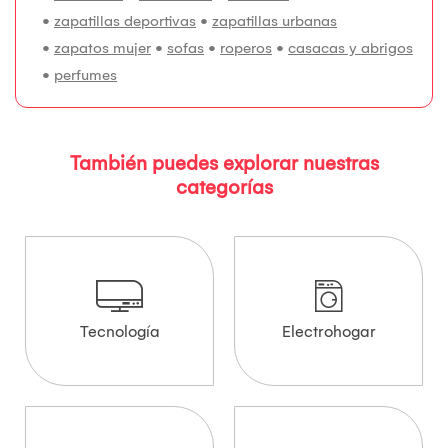
•
zapatillas deportivas
•
zapatillas urbanas
•
zapatos mujer
•
sofas
•
roperos
•
casacas y abrigos
•
perfumes
También puedes explorar nuestras
categorías
Tecnología
Electrohogar