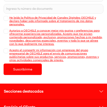
He leído la Política de Privacidad de Canales Digitales OECHSLE y
declaro haber sido informado sobre el tratamiento de mis datos
personales.
Autorizo a OECHSLE a conocer mejor mis gustos y preferencias para
ofrecerme experiencias personalizadas. Acepto que me envien
contenido personalizado, exclusivo, promociones hechas a mi medida,
novedades, descuentos especiales, eventos y todo lo que se alinee
con lo que realmente me interesa.
Acepto el compartir mi información con empresas del grupo
empresarial de OECHSLE para el envío de comunicaciones
publicitarias sobre sus productos, servicios, promociones, eventos y
otras actividades comerciales de interés.
Suscribirme
Secciones destacadas