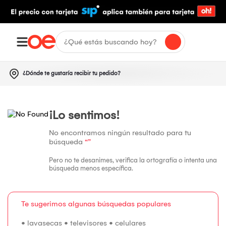
¿Dónde te gustaría recibir tu pedido?
¡Lo sentimos!
No encontramos ningún resultado para tu
búsqueda
“”
Pero no te desanimes, verifica la ortografía o intenta una
búsqueda menos específica.
Te sugerimos algunas búsquedas populares
•
lavasecas
•
televisores
•
celulares