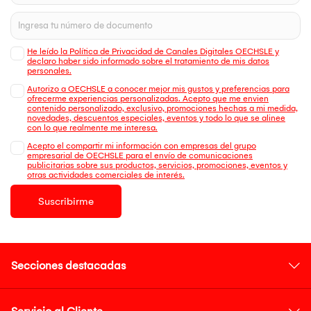
He leído la Política de Privacidad de Canales Digitales OECHSLE y
declaro haber sido informado sobre el tratamiento de mis datos
personales.
Autorizo a OECHSLE a conocer mejor mis gustos y preferencias para
ofrecerme experiencias personalizadas. Acepto que me envien
contenido personalizado, exclusivo, promociones hechas a mi medida,
novedades, descuentos especiales, eventos y todo lo que se alinee
con lo que realmente me interesa.
Acepto el compartir mi información con empresas del grupo
empresarial de OECHSLE para el envío de comunicaciones
publicitarias sobre sus productos, servicios, promociones, eventos y
otras actividades comerciales de interés.
Suscribirme
Secciones destacadas