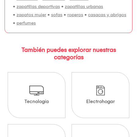
•
zapatillas deportivas
•
zapatillas urbanas
•
zapatos mujer
•
sofas
•
roperos
•
casacas y abrigos
•
perfumes
También puedes explorar nuestras
categorías
Tecnología
Electrohogar