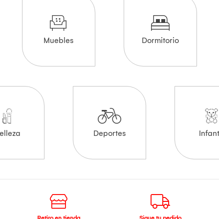
Muebles
Dormitorio
elleza
Deportes
Infant
Retiro en tienda
Sigue tu pedido