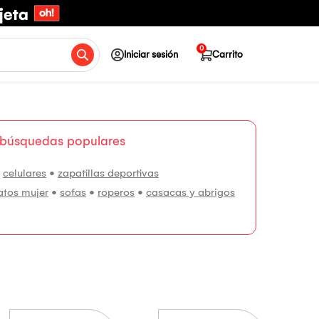
0
Iniciar sesión
Carrito
 búsquedas populares
•
celulares
•
zapatillas deportivas
atos mujer
•
sofas
•
roperos
•
casacas y abrigos