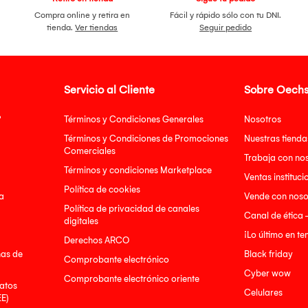
Compra online y retira en
Fácil y rápido sólo con tu DNI.
tienda.
Ver tiendas
Seguir pedido
Servicio al Cliente
Sobre Oechs
?
Términos y Condiciones Generales
Nosotros
Términos y Condiciones de Promociones
Nuestras tienda
Comerciales
Trabaja con no
Términos y condiciones Marketplace
Ventas instituci
Política de cookies
a
Vende con noso
Política de privacidad de canales
Canal de ética 
digitales
¡Lo último en t
Derechos ARCO
nas de
Black friday
Comprobante electrónico
Cyber wow
Comprobante electrónico oriente
atos
Celulares
EE)