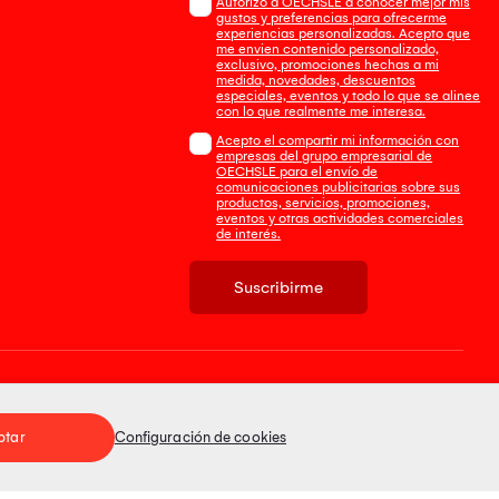
Autorizo a OECHSLE a conocer mejor mis
gustos y preferencias para ofrecerme
experiencias personalizadas. Acepto que
me envien contenido personalizado,
exclusivo, promociones hechas a mi
medida, novedades, descuentos
especiales, eventos y todo lo que se alinee
con lo que realmente me interesa.
Acepto el compartir mi información con
empresas del grupo empresarial de
OECHSLE para el envío de
comunicaciones publicitarias sobre sus
productos, servicios, promociones,
eventos y otras actividades comerciales
de interés.
Suscribirme
Tienda 100% Segura
ptar
Configuración de cookies