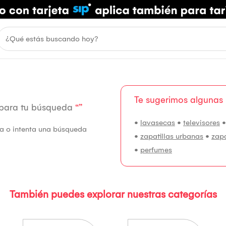
Te sugerimos algunas
 para tu búsqueda
“”
•
lavasecas
•
televisores
fía o intenta una búsqueda
•
zapatillas urbanas
•
zap
•
perfumes
También puedes explorar nuestras categorías