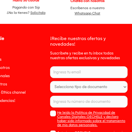
Hasta 36 cuotas
Chatea con nosotros
Pagando con Sip
Escríbenos a nuestro
¿No la tienes?
Solicítala
Whatsapp Chat
le
¡Recibe nuestras ofertas y
novedades!
Suscríbete y recibe en tu inbox todas
nuestras ofertas exclusivas y novedades
s
sotros
onales
tros
- Ethics channel
endencias!
He leído la Política de Privacidad de
Canales Digitales OECHSLE y declaro
haber sido informado sobre el tratamiento
de mis datos personales.