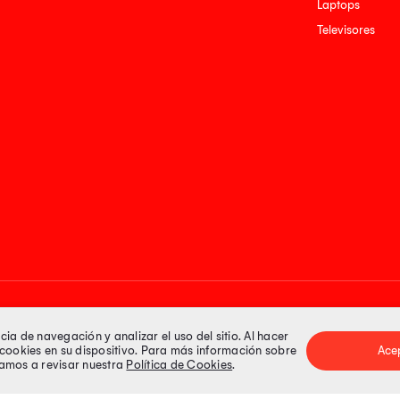
Laptops
Televisores
Medios de pago
a de navegación y analizar el uso del sitio. Al hacer
e cookies en su dispositivo. Para más información sobre
Ace
itamos a revisar nuestra
Política de Cookies
.