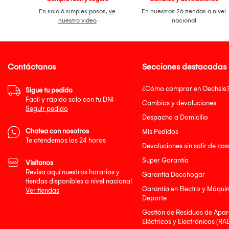
En solo 6 simples pasos,
ve
En nuestras 26 tiendas a nivel
nuestro video
nacional
Contáctanos
Secciones destacadas
¿Cómo comprar en Oechsle
Sigue tu pedido
Facil y rápido solo con tu DNI
Cambios y devoluciones
Seguir pedido
Despacho a Domicilio
Chatea con nosotros
Mis Pedidos
Te atendemos las 24 horas
Devoluciones sin salir de cas
Super Garantía
Visítanos
Revisa aquí nuestros horarios y
Garantía Decohogar
tiendas disponibles a nivel nacional
Garantía en Electro y Máqui
Ver tiendas
Deporte
Gestión de Residuos de Apar
Eléctricos y Electrónicos (RA