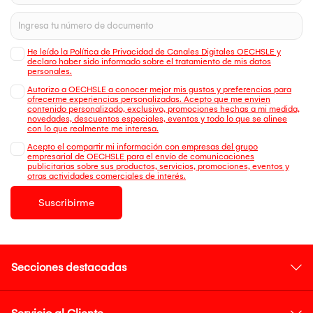
He leído la Política de Privacidad de Canales Digitales OECHSLE y
declaro haber sido informado sobre el tratamiento de mis datos
personales.
Autorizo a OECHSLE a conocer mejor mis gustos y preferencias para
ofrecerme experiencias personalizadas. Acepto que me envien
contenido personalizado, exclusivo, promociones hechas a mi medida,
novedades, descuentos especiales, eventos y todo lo que se alinee
con lo que realmente me interesa.
Acepto el compartir mi información con empresas del grupo
empresarial de OECHSLE para el envío de comunicaciones
publicitarias sobre sus productos, servicios, promociones, eventos y
otras actividades comerciales de interés.
Suscribirme
Secciones destacadas