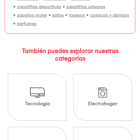
•
zapatillas deportivas
•
zapatillas urbanas
•
zapatos mujer
•
sofas
•
roperos
•
casacas y abrigos
•
perfumes
También puedes explorar nuestras
categorías
Tecnología
Electrohogar