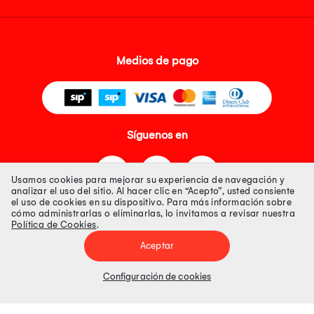
Medios de pago
Síguenos en
Usamos cookies para mejorar su experiencia de navegación y
analizar el uso del sitio. Al hacer clic en “Acepto”, usted consiente
el uso de cookies en su dispositivo. Para más información sobre
cómo administrarlas o eliminarlas, lo invitamos a revisar nuestra
Política de Cookies
.
Tienda 100% Segura
Aceptar
Tiendas Peruanas S.A. R.U.C. Nº 20493020618. Todos los derechos
reservados. Av. Aviación 2405 Piso 3, San Borja
Configuración de cookies
Precios disponibles solo en www.oechsle.pe. Precios online publicados
pueden incluir descuento adicional. Precios sujetos a variaciones sin
previo aviso. Productos sujetos a disponibilidad de stock
El Oficial de Protección de Datos Personales de Tiendas Peruanas S.A.