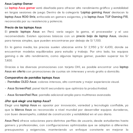
Asus Laptop Gamer
La
laptop Asus gamer
está diseñada para ofrecer alto rendimiento gráfico y estabilidad
en largas sesiones de juego. Dentro de la categoría ‘
Laptop gaming Asus
’ destacan la
laptop Asus ROG Strix
, enfocada en gamers exigentes, y la
laptop Asus TUF Gaming F15
,
reconocida por su resistencia y potencia.
Precio de las laptops Asus
El
precio laptops Asus
en Perú varía según la gama, el procesador y el uso
recomendado. Existen opciones básicas con un
precio bajo de laptop Asus
, ideales
para tareas simples, que pueden encontrarse por debajo de S/ 1,100.
En la gama media, los precios suelen ubicarse entre S/ 2,950 y S/ 4,430, donde se
encuentran modelos equilibrados para estudio y trabajo. Por otro lado, los equipos
gaming o de alto rendimiento, como algunas laptops gamer, pueden superar los S/
7,400.
Gracias a las diversas promociones con tarjeta OH!, es posible encontrar una
laptop
Asus en oferta
con promociones de cuotas sin intereses y envío gratis a domicilio.
Comparativa de pantallas laptops Asus
-
Pantallas OLED Asus:
colores intensos, alto contraste y mejor experiencia visual.
-
Asus ScreenPad:
panel táctil secundario que optimiza la productividad.
-
Asus ScreenPad Plus:
pantalla adicional amplia para multitarea avanzada.
¿Por qué elegir una laptop Asus?
Elegir una
laptop Asus
es apostar por innovación, variedad y tecnología confiable, ya
que la
Marca Asus
es reconocida a nivel mundial por desarrollar equipos duraderos,
con buen desempeño, calidad de construcción y estabilidad en el uso diario.
Asus Perú
ofrece soluciones para distintos perfiles de usuario, desde estudiantes hasta
gamers y profesionales, con configuraciones optimizadas que se adaptan a diferentes
presupuestos y exigencias, manteniendo un enfoque constante en mejorar la