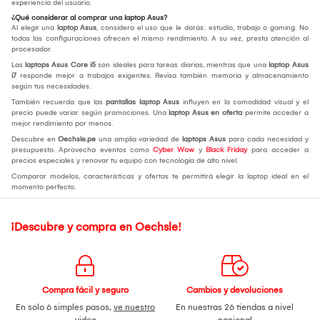
experiencia del usuario.
¿Qué considerar al comprar una laptop Asus?
Al elegir una
laptop Asus
, considera el uso que le darás: estudio, trabajo o gaming. No
todas las configuraciones ofrecen el mismo rendimiento. A su vez, presta atención al
procesador.
Las
laptops Asus Core i5
son ideales para tareas diarias, mientras que una
laptop Asus
i7
responde mejor a trabajos exigentes. Revisa también memoria y almacenamiento
según tus necesidades.
También recuerda que las
pantallas laptop Asus
influyen en la comodidad visual y el
precio puede variar según promociones. Una
laptop Asus en oferta
permite acceder a
mejor rendimiento por menos.
Descubre en
Oechsle.pe
una amplia variedad de
laptops Asus
para cada necesidad y
presupuesto. Aprovecha eventos como
Cyber Wow
y
Black Friday
para acceder a
precios especiales y renovar tu equipo con tecnología de alto nivel.
Comparar modelos, características y ofertas te permitirá elegir la laptop ideal en el
momento perfecto.
¡Descubre y compra en Oechsle!
Compra fácil y seguro
Cambios y devoluciones
En solo 6 simples pasos,
ve nuestro
En nuestras 26 tiendas a nivel
video
nacional