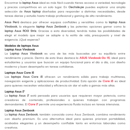
Encontrar la
laptop Asus
ideal es más fácil cuando tienes acceso a variedad, tecnología
y precios competitivos en un solo lugar. En
Oechsle.pe
puedes explorar una amplia
selección de
Asus laptop
diseñadas para responder a distintas necesidades, desde
tareas diarias y estudio hasta trabajo profesional y gaming de alto rendimiento.
Asus Perú
destaca por ofrecer equipos confiables y versátiles como la
laptop Asus
Vivobook
, la elegante
laptop Asus Zenbook
y las potentes opciones gamer como la
laptop Asus ROG Strix
. Gracias a esta diversidad, tendrás todas las posibilidades de
elegir el modelo que mejor se adapte a tu estilo de vida, presupuesto y nivel de
exigencia. ¿Qué esperas?
Modelos de laptops Asus
Laptop Asus Vivobook
La
Laptop Asus Vivobook
es una de las más buscadas por su equilibrio entre
rendimiento y precio. Dentro de esta línea destaca la
ASUS Vivobook Go 15
, ideal para
estudiantes y usuarios que buscan un equipo funcional para el día a día, con diseño
moderno y buen desempeño en tareas cotidianas.
Laptops Asus Core i5
Las
laptops Asus Core i5
ofrecen un rendimiento sólido para trabajo multitarea,
navegación exigente y aplicaciones de productividad. Esta opción de
Core i5
es ideal
para quienes necesitan velocidad y eficiencia sin dar el salto a gamas más altas.
Laptop Asus i7
La
laptop Asus i7
está pensada para usuarios que requieren mayor potencia, como
creadores de contenido, profesionales o quienes trabajan con programas
demandantes. El
Core i7
permite una experiencia fluida incluso en tareas intensivas.
Laptop Asus Zenbook
La
laptop Asus Zenbook
, también conocida como Asus Zenbook, combina rendimiento
con diseño premium. Es una alternativa ideal para quienes priorizan portabilidad,
acabados elegantes y un desempeño confiable tanto en entornos laborales como
creativos.