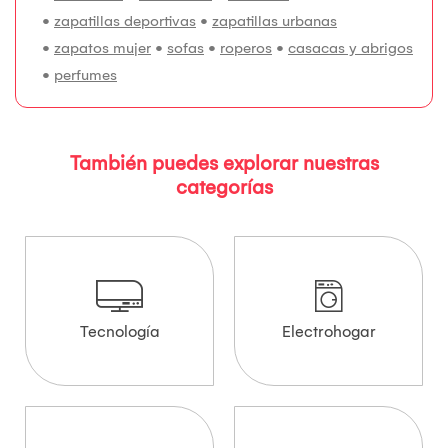
•
zapatillas deportivas
•
zapatillas urbanas
•
zapatos mujer
•
sofas
•
roperos
•
casacas y abrigos
•
perfumes
También puedes explorar nuestras
categorías
Tecnología
Electrohogar