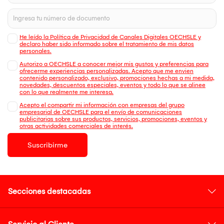
He leído la Política de Privacidad de Canales Digitales OECHSLE y
declaro haber sido informado sobre el tratamiento de mis datos
personales.
Autorizo a OECHSLE a conocer mejor mis gustos y preferencias para
ofrecerme experiencias personalizadas. Acepto que me envien
contenido personalizado, exclusivo, promociones hechas a mi medida,
novedades, descuentos especiales, eventos y todo lo que se alinee
con lo que realmente me interesa.
Acepto el compartir mi información con empresas del grupo
empresarial de OECHSLE para el envío de comunicaciones
publicitarias sobre sus productos, servicios, promociones, eventos y
otras actividades comerciales de interés.
Suscribirme
Secciones destacadas