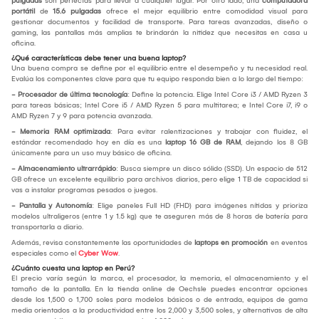
pulgadas
son perfectas para llevar a cualquier lugar. Por otro lado, una
computadora
portátil
de
15.6 pulgadas
ofrece el mejor equilibrio entre comodidad visual para
gestionar documentos y facilidad de transporte. Para tareas avanzadas, diseño o
gaming, las pantallas más amplias te brindarán la nitidez que necesitas en casa u
oficina.
¿Qué características debe tener una buena laptop?
Una buena compra se define por el equilibrio entre el desempeño y tu necesidad real.
Evalúa los componentes clave para que tu equipo responda bien a lo largo del tiempo:
- Procesador de última tecnología
: Define la potencia. Elige Intel Core i3 / AMD Ryzen 3
para tareas básicas; Intel Core i5 / AMD Ryzen 5 para multitarea; e Intel Core i7, i9 o
AMD Ryzen 7 y 9 para potencia avanzada.
- Memoria RAM optimizada
: Para evitar ralentizaciones y trabajar con fluidez, el
estándar recomendado hoy en día es una
laptop 16 GB de RAM
, dejando los 8 GB
únicamente para un uso muy básico de oficina.
- Almacenamiento ultrarrápido
: Busca siempre un disco sólido (SSD). Un espacio de 512
GB ofrece un excelente equilibrio para archivos diarios, pero elige 1 TB de capacidad si
vas a instalar programas pesados o juegos.
- Pantalla y Autonomía
: Elige paneles Full HD (FHD) para imágenes nítidas y prioriza
modelos ultraligeros (entre 1 y 1.5 kg) que te aseguren más de 8 horas de batería para
transportarla a diario.
Además, revisa constantemente las oportunidades de
laptops en promoción
en eventos
especiales como el
Cyber Wow
.
¿Cuánto cuesta una laptop en Perú?
El precio varía según la marca, el procesador, la memoria, el almacenamiento y el
tamaño de la pantalla. En la tienda online de Oechsle puedes encontrar opciones
desde los 1,500 o 1,700 soles para modelos básicos o de entrada, equipos de gama
media orientados a la productividad entre los 2,000 y 3,500 soles, y alternativas de alta