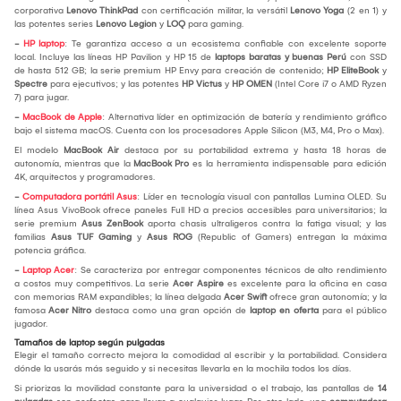
corporativa
Lenovo ThinkPad
con certificación militar, la versátil
Lenovo Yoga
(2 en 1) y
las potentes series
Lenovo Legion
y
LOQ
para gaming.
-
HP laptop
: Te garantiza acceso a un ecosistema confiable con excelente soporte
local. Incluye las líneas HP Pavilion y HP 15 de
laptops baratas y buenas Perú
con SSD
de hasta 512 GB; la serie premium HP Envy para creación de contenido;
HP EliteBook
y
Spectre
para ejecutivos; y las potentes
HP Victus
y
HP OMEN
(Intel Core i7 o AMD Ryzen
7) para jugar.
-
MacBook de Apple
: Alternativa líder en optimización de batería y rendimiento gráfico
bajo el sistema macOS. Cuenta con los procesadores Apple Silicon (M3, M4, Pro o Max).
El modelo
MacBook Air
destaca por su portabilidad extrema y hasta 18 horas de
autonomía, mientras que la
MacBook Pro
es la herramienta indispensable para edición
4K, arquitectos y programadores.
-
Computadora portátil Asus
: Líder en tecnología visual con pantallas Lumina OLED. Su
línea Asus VivoBook ofrece paneles Full HD a precios accesibles para universitarios; la
serie premium
Asus ZenBook
aporta chasis ultraligeros contra la fatiga visual; y las
familias
Asus TUF Gaming
y
Asus ROG
(Republic of Gamers) entregan la máxima
potencia gráfica.
-
Laptop Acer
: Se caracteriza por entregar componentes técnicos de alto rendimiento
a costos muy competitivos. La serie
Acer Aspire
es excelente para la oficina en casa
con memorias RAM expandibles; la línea delgada
Acer Swift
ofrece gran autonomía; y la
famosa
Acer Nitro
destaca como una gran opción de
laptop en oferta
para el público
jugador.
Tamaños de laptop según pulgadas
Elegir el tamaño correcto mejora la comodidad al escribir y la portabilidad. Considera
dónde la usarás más seguido y si necesitas llevarla en la mochila todos los días.
Si priorizas la movilidad constante para la universidad o el trabajo, las pantallas de
14