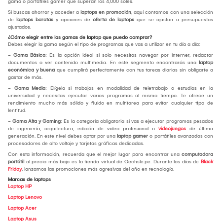
gama o portátiles gamer que superan los 4,000 soles.
Si buscas ahorrar y acceder a
laptops en promoción
, aquí contamos con una selección
de
laptops baratas
y opciones de
oferta de laptops
que se ajustan a presupuestos
ajustados.
¿Cómo elegir entre las gamas de laptop que puedo comprar?
Debes elegir la gama según el tipo de programas que vas a utilizar en tu día a día:
- Gama Básica
: Es la opción ideal si solo necesitas navegar por internet, redactar
documentos o ver contenido multimedia. En este segmento encontrarás una
laptop
económica y buena
que cumplirá perfectamente con tus tareas diarias sin obligarte a
gastar de más.
- Gama Media
: Elígela si trabajas en modalidad de teletrabajo o estudias en la
universidad y necesitas ejecutar varios programas al mismo tiempo. Te ofrece un
rendimiento mucho más sólido y fluido en multitarea para evitar cualquier tipo de
lentitud.
- Gama Alta y Gaming
: Es la categoría obligatoria si vas a ejecutar programas pesados
de ingeniería, arquitectura, edición de video profesional o
videojuegos
de última
generación. En este nivel debes optar por una
laptop gamer
o portátiles avanzadas con
procesadores de alto voltaje y tarjetas gráficas dedicadas.
Con esta información, recuerda que el mejor lugar para encontrar una
computadora
portátil
al precio más bajo es la tienda virtual de Oechsle.pe. Durante los días de
Black
Friday
, lanzamos las promociones más agresivas del año en tecnología.
Marcas de laptops
Laptop HP
Laptop Lenovo
Laptop Acer
Laptop Asus