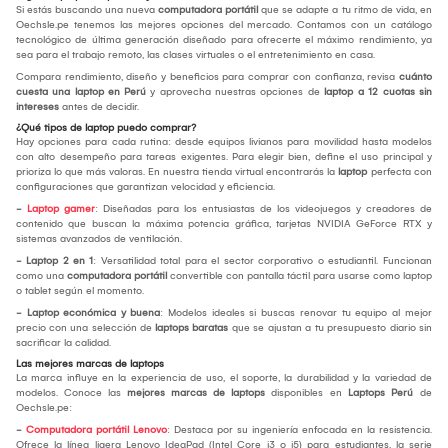
Si estás buscando una nueva
computadora portátil
que se adapte a tu ritmo de vida, en
Oechsle.pe tenemos las mejores opciones del mercado. Contamos con un catálogo
tecnológico de última generación diseñado para ofrecerte el máximo rendimiento, ya
sea para el trabajo remoto, las clases virtuales o el entretenimiento en casa.
Compara rendimiento, diseño y beneficios para comprar con confianza, revisa
cuánto
cuesta una laptop en Perú
y aprovecha nuestras opciones de
laptop a 12 cuotas sin
intereses
antes de decidir.
¿Qué tipos de laptop puedo comprar?
Hay opciones para cada rutina: desde equipos livianos para movilidad hasta modelos
con alto desempeño para tareas exigentes. Para elegir bien, define el uso principal y
prioriza lo que más valoras. En nuestra tienda virtual encontrarás la
laptop
perfecta con
configuraciones que garantizan velocidad y eficiencia.
-
Laptop gamer
: Diseñadas para los entusiastas de los videojuegos y creadores de
contenido que buscan la máxima potencia gráfica, tarjetas NVIDIA GeForce RTX y
sistemas avanzados de ventilación.
- Laptop 2 en 1
: Versatilidad total para el sector corporativo o estudiantil. Funcionan
como una
computadora portátil
convertible con pantalla táctil para usarse como laptop
o tablet según el momento.
- Laptop económica y buena
: Modelos ideales si buscas renovar tu equipo al mejor
precio con una selección de
laptops baratas
que se ajustan a tu presupuesto diario sin
sacrificar la calidad.
Las mejores marcas de laptops
La marca influye en la experiencia de uso, el soporte, la durabilidad y la variedad de
modelos. Conoce las
mejores marcas de laptops
disponibles en
Laptops Perú
de
Oechsle.pe:
-
Computadora portátil Lenovo
: Destaca por su ingeniería enfocada en la resistencia.
Ofrece la línea ligera Lenovo IdeaPad (Intel Core i3 o i5) para estudiantes, la serie