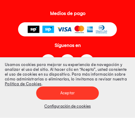
Medios de pago
Síguenos en
Usamos cookies para mejorar su experiencia de navegación y
analizar el uso del sitio. Al hacer clic en “Acepto”, usted consiente
el uso de cookies en su dispositivo. Para más información sobre
cómo administrarlas o eliminarlas, lo invitamos a revisar nuestra
Política de Cookies
.
Tienda 100% Segura
Aceptar
Tiendas Peruanas S.A. R.U.C. Nº 20493020618. Todos los derechos
reservados. Av. Aviación 2405 Piso 3, San Borja
Configuración de cookies
Precios disponibles solo en www.oechsle.pe. Precios online publicados
pueden incluir descuento adicional. Precios sujetos a variaciones sin
previo aviso. Productos sujetos a disponibilidad de stock
El Oficial de Protección de Datos Personales de Tiendas Peruanas S.A.
identificada con RUC No. 20493020618 es el señor Juan Diego Gavelan
Zegarra identificado con D.N.I. N° 45218133, cuyo correo corporativo de
contacto es
oficial.protecciondedatos@oechsle.pe