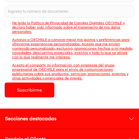
He leído la Política de Privacidad de Canales Digitales OECHSLE y
declaro haber sido informado sobre el tratamiento de mis datos
personales.
Autorizo a OECHSLE a conocer mejor mis gustos y preferencias para
ofrecerme experiencias personalizadas. Acepto que me envien
contenido personalizado, exclusivo, promociones hechas a mi medida,
novedades, descuentos especiales, eventos y todo lo que se alinee
con lo que realmente me interesa.
Acepto el compartir mi información con empresas del grupo
empresarial de OECHSLE para el envío de comunicaciones
publicitarias sobre sus productos, servicios, promociones, eventos y
otras actividades comerciales de interés.
Suscribirme
Secciones destacadas