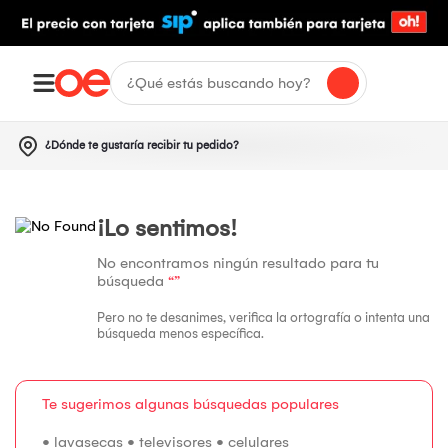
¿Dónde te gustaría recibir tu pedido?
¡Lo sentimos!
No encontramos ningún resultado para tu
búsqueda
“”
Pero no te desanimes, verifica la ortografía o intenta una
búsqueda menos específica.
Te sugerimos algunas búsquedas populares
•
lavasecas
•
televisores
•
celulares