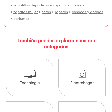
•
zapatillas deportivas
•
zapatillas urbanas
•
zapatos mujer
•
sofas
•
roperos
•
casacas y abrigos
•
perfumes
También puedes explorar nuestras
categorías
Tecnología
Electrohogar