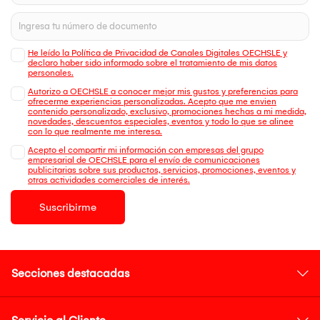
He leído la Política de Privacidad de Canales Digitales OECHSLE y
declaro haber sido informado sobre el tratamiento de mis datos
personales.
Autorizo a OECHSLE a conocer mejor mis gustos y preferencias para
ofrecerme experiencias personalizadas. Acepto que me envien
contenido personalizado, exclusivo, promociones hechas a mi medida,
novedades, descuentos especiales, eventos y todo lo que se alinee
con lo que realmente me interesa.
Acepto el compartir mi información con empresas del grupo
empresarial de OECHSLE para el envío de comunicaciones
publicitarias sobre sus productos, servicios, promociones, eventos y
otras actividades comerciales de interés.
Suscribirme
Secciones destacadas