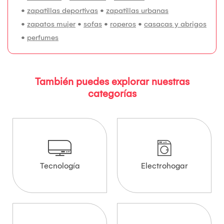
•
zapatillas deportivas
•
zapatillas urbanas
•
zapatos mujer
•
sofas
•
roperos
•
casacas y abrigos
•
perfumes
También puedes explorar nuestras
categorías
Tecnología
Electrohogar