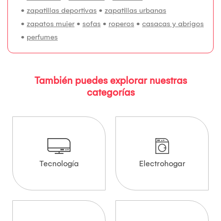
•
zapatillas deportivas
•
zapatillas urbanas
•
zapatos mujer
•
sofas
•
roperos
•
casacas y abrigos
•
perfumes
También puedes explorar nuestras
categorías
Tecnología
Electrohogar