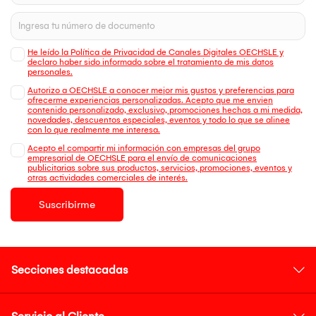
He leído la Política de Privacidad de Canales Digitales OECHSLE y
declaro haber sido informado sobre el tratamiento de mis datos
personales.
Autorizo a OECHSLE a conocer mejor mis gustos y preferencias para
ofrecerme experiencias personalizadas. Acepto que me envien
contenido personalizado, exclusivo, promociones hechas a mi medida,
novedades, descuentos especiales, eventos y todo lo que se alinee
con lo que realmente me interesa.
Acepto el compartir mi información con empresas del grupo
empresarial de OECHSLE para el envío de comunicaciones
publicitarias sobre sus productos, servicios, promociones, eventos y
otras actividades comerciales de interés.
Suscribirme
Secciones destacadas