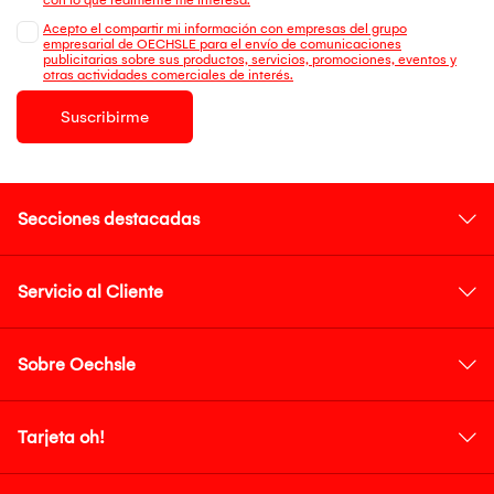
Acepto el compartir mi información con empresas del grupo
empresarial de OECHSLE para el envío de comunicaciones
publicitarias sobre sus productos, servicios, promociones, eventos y
otras actividades comerciales de interés.
Suscribirme
Secciones destacadas
Servicio al Cliente
Sobre Oechsle
Tarjeta oh!