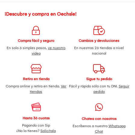
¡Descubre y compra en Oechsle!
Compra fácil y seguro
Cambios y devoluciones
En solo 6 simples pasos,
ve nuestro
En nuestras 26 tiendas a nivel
video
nacional
Retiro en tienda
Sigue tu pedido
Compra online y retira en tienda.
Ver
Fácil y rápido sólo con tu DNI.
Seguir
tiendas
pedido
Hasta 36 cuotas
Chatea con nosotros
Pagando con Sip
Escríbenos a nuestro
Whatsapp
¿No la tienes?
Solicítala
Chat