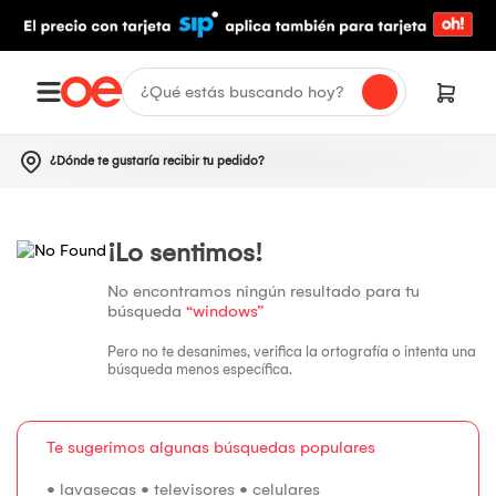
¿Dónde te gustaría recibir tu pedido?
¡Lo sentimos!
No encontramos ningún resultado para tu
búsqueda
“windows”
Pero no te desanimes, verifica la ortografía o intenta una
búsqueda menos específica.
Te sugerimos algunas búsquedas populares
•
lavasecas
•
televisores
•
celulares