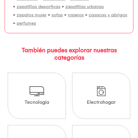
•
zapatillas deportivas
•
zapatillas urbanas
•
zapatos mujer
•
sofas
•
roperos
•
casacas y abrigos
•
perfumes
También puedes explorar nuestras
categorías
Tecnología
Electrohogar