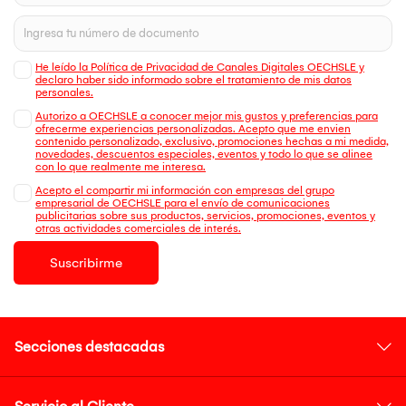
He leído la Política de Privacidad de Canales Digitales OECHSLE y
declaro haber sido informado sobre el tratamiento de mis datos
personales.
Autorizo a OECHSLE a conocer mejor mis gustos y preferencias para
ofrecerme experiencias personalizadas. Acepto que me envien
contenido personalizado, exclusivo, promociones hechas a mi medida,
novedades, descuentos especiales, eventos y todo lo que se alinee
con lo que realmente me interesa.
Acepto el compartir mi información con empresas del grupo
empresarial de OECHSLE para el envío de comunicaciones
publicitarias sobre sus productos, servicios, promociones, eventos y
otras actividades comerciales de interés.
Suscribirme
Secciones destacadas