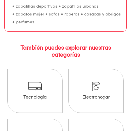
•
zapatillas deportivas
•
zapatillas urbanas
•
zapatos mujer
•
sofas
•
roperos
•
casacas y abrigos
•
perfumes
También puedes explorar nuestras
categorías
Tecnología
Electrohogar