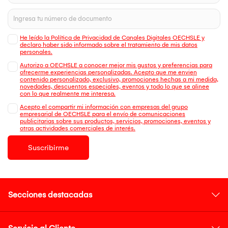
He leído la Política de Privacidad de Canales Digitales OECHSLE y
declaro haber sido informado sobre el tratamiento de mis datos
personales.
Autorizo a OECHSLE a conocer mejor mis gustos y preferencias para
ofrecerme experiencias personalizadas. Acepto que me envien
contenido personalizado, exclusivo, promociones hechas a mi medida,
novedades, descuentos especiales, eventos y todo lo que se alinee
con lo que realmente me interesa.
Acepto el compartir mi información con empresas del grupo
empresarial de OECHSLE para el envío de comunicaciones
publicitarias sobre sus productos, servicios, promociones, eventos y
otras actividades comerciales de interés.
Suscribirme
Secciones destacadas