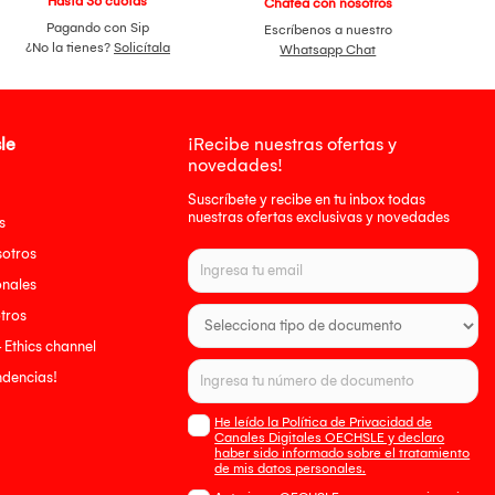
Hasta 36 cuotas
Chatea con nosotros
Pagando con Sip
Escríbenos a nuestro
¿No la tienes?
Solicítala
Whatsapp Chat
le
¡Recibe nuestras ofertas y
novedades!
Suscríbete y recibe en tu inbox todas
nuestras ofertas exclusivas y novedades
s
sotros
onales
tros
- Ethics channel
endencias!
He leído la Política de Privacidad de
Canales Digitales OECHSLE y declaro
haber sido informado sobre el tratamiento
de mis datos personales.