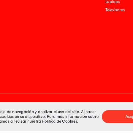
Laptops
Televisores
Medios de pago
a de navegación y analizar el uso del sitio. Al hacer
e cookies en su dispositivo. Para más información sobre
Ace
itamos a revisar nuestra
Política de Cookies
.