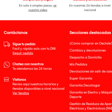
En solo 6 simples pasos,
ve
En nuestras 26 tiendas a nivel
nuestro video
nacional
Contáctanos
Secciones destacadas
¿Cómo comprar en Oechsle
Sigue tu pedido
Facil y rápido solo con tu DNI
Cambios y devoluciones
Seguir pedido
Despacho a Domicilio
Chatea con nosotros
Mis Pedidos
Te atendemos las 24 horas
Devoluciones sin salir de cas
Super Garantía
Visítanos
Revisa aquí nuestros horarios y
Garantía Decohogar
tiendas disponibles a nivel nacional
Garantía en Electro y Máqui
Ver tiendas
Deporte
Gestión de Residuos de Apar
Eléctricos y Electrónicos (RA