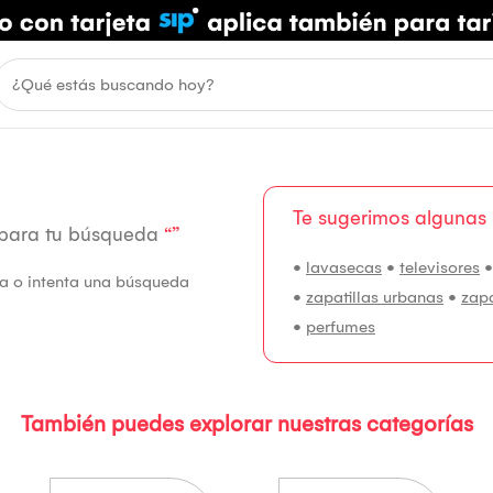
Te sugerimos algunas
 para tu búsqueda
“”
•
lavasecas
•
televisores
fía o intenta una búsqueda
•
zapatillas urbanas
•
zap
•
perfumes
También puedes explorar nuestras categorías