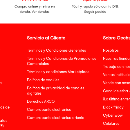
Compra online y retira en
Fácil y rápido sólo con tu DNI.
tienda.
Ver tiendas
Seguir pedido
Servicio al Cliente
Sobre Oechs
?
Términos y Condiciones Generales
Nosotros
Términos y Condiciones de Promociones
Nuestras tienda
Comerciales
Trabaja con no
Términos y condiciones Marketplace
Ventas instituci
Política de cookies
a
Vende con noso
Política de privacidad de canales
Canal de ética 
digitales
¡Lo último en t
Derechos ARCO
nas de
Black friday
Comprobante electrónico
Cyber wow
Comprobante electrónico oriente
atos
Celulares
EE)