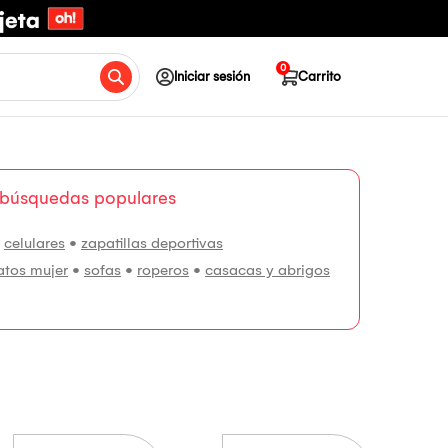
0
Iniciar sesión
Carrito
 búsquedas populares
•
celulares
•
zapatillas deportivas
atos mujer
•
sofas
•
roperos
•
casacas y abrigos