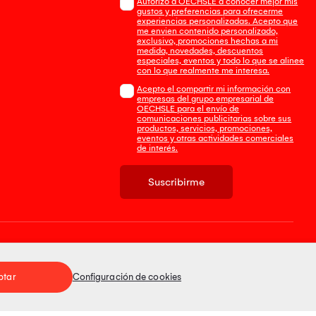
Autorizo a OECHSLE a conocer mejor mis
gustos y preferencias para ofrecerme
experiencias personalizadas. Acepto que
me envien contenido personalizado,
exclusivo, promociones hechas a mi
medida, novedades, descuentos
especiales, eventos y todo lo que se alinee
con lo que realmente me interesa.
Acepto el compartir mi información con
empresas del grupo empresarial de
OECHSLE para el envío de
comunicaciones publicitarias sobre sus
productos, servicios, promociones,
eventos y otras actividades comerciales
de interés.
Suscribirme
Tienda 100% Segura
ptar
Configuración de cookies