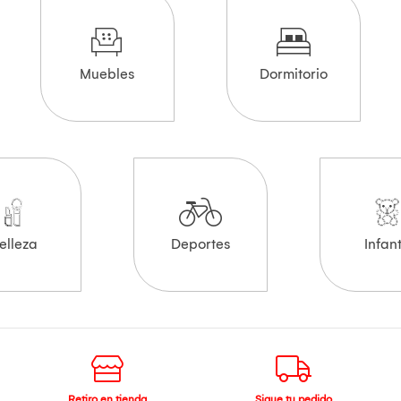
Muebles
Dormitorio
elleza
Deportes
Infant
Retiro en tienda
Sigue tu pedido