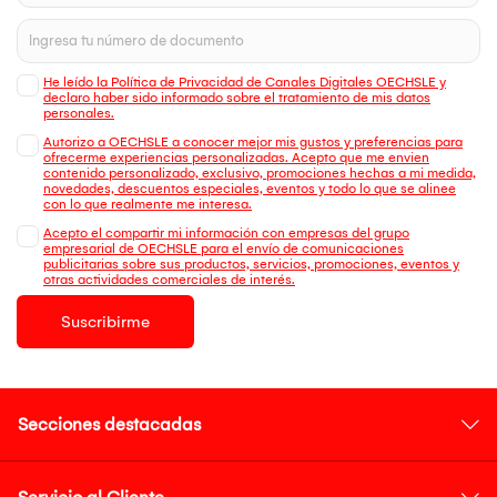
He leído la Política de Privacidad de Canales Digitales OECHSLE y
declaro haber sido informado sobre el tratamiento de mis datos
personales.
Autorizo a OECHSLE a conocer mejor mis gustos y preferencias para
ofrecerme experiencias personalizadas. Acepto que me envien
contenido personalizado, exclusivo, promociones hechas a mi medida,
novedades, descuentos especiales, eventos y todo lo que se alinee
con lo que realmente me interesa.
Acepto el compartir mi información con empresas del grupo
empresarial de OECHSLE para el envío de comunicaciones
publicitarias sobre sus productos, servicios, promociones, eventos y
otras actividades comerciales de interés.
Suscribirme
Secciones destacadas