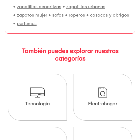
•
zapatillas deportivas
•
zapatillas urbanas
•
zapatos mujer
•
sofas
•
roperos
•
casacas y abrigos
•
perfumes
También puedes explorar nuestras
categorías
Tecnología
Electrohogar