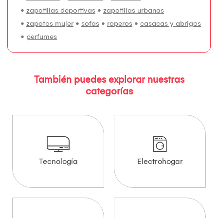
•
zapatillas deportivas
•
zapatillas urbanas
•
zapatos mujer
•
sofas
•
roperos
•
casacas y abrigos
•
perfumes
También puedes explorar nuestras
categorías
Tecnología
Electrohogar