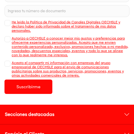
He leído la Política de Privacidad de Canales Digitales OECHSLE y
declaro haber sido informado sobre el tratamiento de mis datos
personales.
Autorizo a OECHSLE a conocer mejor mis gustos y preferencias para
ofrecerme experiencias personalizadas. Acepto que me envien
contenido personalizado, exclusivo, promociones hechas a mi medida,
novedades, descuentos especiales, eventos y todo lo que se alinee
con lo que realmente me interesa.
Acepto el compartir mi información con empresas del grupo
empresarial de OECHSLE para el envío de comunicaciones
publicitarias sobre sus productos, servicios, promociones, eventos y
otras actividades comerciales de interés.
Suscribirme
Secciones destacadas