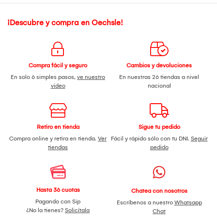
¡Descubre y compra en Oechsle!
Compra fácil y seguro
Cambios y devoluciones
En solo 6 simples pasos,
ve nuestro
En nuestras 26 tiendas a nivel
video
nacional
Retiro en tienda
Sigue tu pedido
Compra online y retira en tienda.
Ver
Fácil y rápido sólo con tu DNI.
Seguir
tiendas
pedido
Hasta 36 cuotas
Chatea con nosotros
Pagando con Sip
Escríbenos a nuestro
Whatsapp
¿No la tienes?
Solicítala
Chat