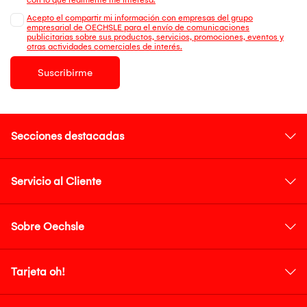
Acepto el compartir mi información con empresas del grupo
empresarial de OECHSLE para el envío de comunicaciones
publicitarias sobre sus productos, servicios, promociones, eventos y
otras actividades comerciales de interés.
Suscribirme
Secciones destacadas
Servicio al Cliente
Sobre Oechsle
Tarjeta oh!