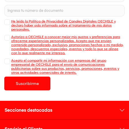
He leído la Política de Privacidad de Canales Digitales OECHSLE y
declaro haber sido informado sobre el tratamiento de mis datos
personales.
Autorizo a OECHSLE a conocer mejor mis gustos y preferencias para
ofrecerme experiencias personalizadas. Acepto que me envien
contenido personalizado, exclusivo, promociones hechas a mi medida,
novedades, descuentos especiales, eventos y todo lo que se alinee
con lo que realmente me interesa.
Acepto el compartir mi información con empresas del grupo
empresarial de OECHSLE para el envío de comunicaciones
publicitarias sobre sus productos, servicios, promociones, eventos y
otras actividades comerciales de interés.
Suscribirme
Secciones destacadas