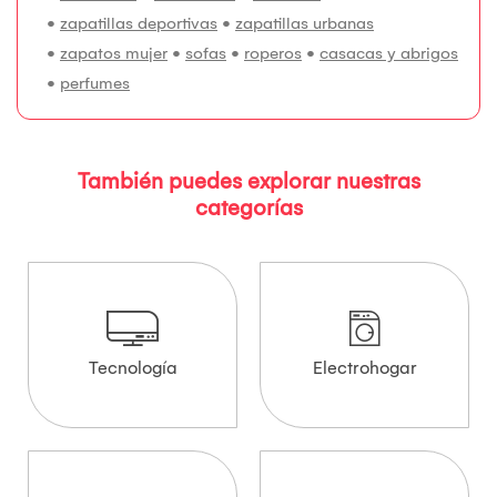
•
zapatillas deportivas
•
zapatillas urbanas
•
zapatos mujer
•
sofas
•
roperos
•
casacas y abrigos
•
perfumes
También puedes explorar nuestras
categorías
Tecnología
Electrohogar