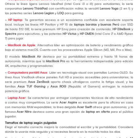
Ofrece la línea ligera Lenovo IdeaPad (Intel Core i3 o i5) para estudiantes, la serie
corporativa
Lenovo ThinkPad
con certificación militar, la versátil
Lenovo Yoga
(2 en 1) y
las potentes series
Lenovo Legion
y
LOQ
para gaming.
-
HP laptop
: Te garantiza acceso a un ecosistema confiable con excelente soporte
local. Incluye las líneas HP Pavilion y HP 15 de
laptops baratas y buenas Perú
con SSD
de hasta 512 GB; la serie premium HP Envy para creación de contenido;
HP EliteBook
y
Spectre
para ejecutivos; y las potentes
HP Victus
y
HP OMEN
(Intel Core i7 o AMD Ryzen
7) para jugar.
-
MacBook de Apple
: Alternativa líder en optimización de batería y rendimiento gráfico
bajo el sistema macOS. Cuenta con los procesadores Apple Silicon (M3, M4, Pro o Max).
El modelo
MacBook Air
destaca por su portabilidad extrema y hasta 18 horas de
autonomía, mientras que la
MacBook Pro
es la herramienta indispensable para edición
4K, arquitectos y programadores.
-
Computadora portátil Asus
: Líder en tecnología visual con pantallas Lumina OLED. Su
línea Asus VivoBook ofrece paneles Full HD a precios accesibles para universitarios; la
serie premium
Asus ZenBook
aporta chasis ultraligeros contra la fatiga visual; y las
familias
Asus TUF Gaming
y
Asus ROG
(Republic of Gamers) entregan la máxima
potencia gráfica.
-
Laptop Acer
: Se caracteriza por entregar componentes técnicos de alto rendimiento
a costos muy competitivos. La serie
Acer Aspire
es excelente para la oficina en casa
con memorias RAM expandibles; la línea delgada
Acer Swift
ofrece gran autonomía; y la
famosa
Acer Nitro
destaca como una gran opción de
laptop en oferta
para el público
jugador.
Tamaños de laptop según pulgadas
Elegir el tamaño correcto mejora la comodidad al escribir y la portabilidad. Considera
dónde la usarás más seguido y si necesitas llevarla en la mochila todos los días.