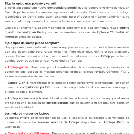
Elige la laptop más potente y versátil
Si estás buscando una nueva
computadora portátil
que se adapte a tu ritmo de vida, en
Oechsle.pe tenemos las mejores opciones del mercado. Contamos con un catálogo
tecnológico de última generación diseñado para ofrecerte el máximo rendimiento, ya
sea para el trabajo remoto, las clases virtuales o el entretenimiento en casa.
Compara rendimiento, diseño y beneficios para comprar con confianza, revisa
cuánto
cuesta una laptop en Perú
y aprovecha nuestras opciones de
laptop a 12 cuotas sin
intereses
antes de decidir.
¿Qué tipos de laptop puedo comprar?
Hay opciones para cada rutina: desde equipos livianos para movilidad hasta modelos
con alto desempeño para tareas exigentes. Para elegir bien, define el uso principal y
prioriza lo que más valoras. En nuestra tienda virtual encontrarás la
laptop
perfecta con
configuraciones que garantizan velocidad y eficiencia.
-
Laptop gamer
: Diseñadas para los entusiastas de los videojuegos y creadores de
contenido que buscan la máxima potencia gráfica, tarjetas NVIDIA GeForce RTX y
sistemas avanzados de ventilación.
- Laptop 2 en 1
: Versatilidad total para el sector corporativo o estudiantil. Funcionan
como una
computadora portátil
convertible con pantalla táctil para usarse como laptop
o tablet según el momento.
- Laptop económica y buena
: Modelos ideales si buscas renovar tu equipo al mejor
precio con una selección de
laptops baratas
que se ajustan a tu presupuesto diario sin
sacrificar la calidad.
Las mejores marcas de laptops
La marca influye en la experiencia de uso, el soporte, la durabilidad y la variedad de
modelos. Conoce las
mejores marcas de laptops
disponibles en
Laptops Perú
de
Oechsle.pe:
-
Computadora portátil Lenovo
: Destaca por su ingeniería enfocada en la resistencia.