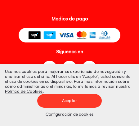
Medios de pago
Síguenos en
Usamos cookies para mejorar su experiencia de navegación y
analizar el uso del sitio. Al hacer clic en “Acepto”, usted consiente
el uso de cookies en su dispositivo. Para más información sobre
cómo administrarlas o eliminarlas, lo invitamos a revisar nuestra
Política de Cookies
.
Tienda 100% Segura
Aceptar
Tiendas Peruanas S.A. R.U.C. Nº 20493020618. Todos los derechos
reservados. Av. Aviación 2405 Piso 3, San Borja
Configuración de cookies
Precios disponibles solo en www.oechsle.pe. Precios online publicados
pueden incluir descuento adicional. Precios sujetos a variaciones sin
previo aviso. Productos sujetos a disponibilidad de stock
El Oficial de Protección de Datos Personales de Tiendas Peruanas S.A.
identificada con RUC No. 20493020618 es el señor Juan Diego Gavelan
Zegarra identificado con D.N.I. N° 45218133, cuyo correo corporativo de