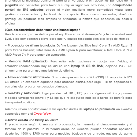
Si priorizas la movilidad constante para la universidad o el trabajo, las pantallas de
14
pulgadas
son perfectas para llevar a cualquier lugar. Por otro lado, una
computadora
portátil
de
15.6 pulgadas
ofrece el mejor equilibrio entre comodidad visual para
gestionar documentos y facilidad de transporte. Para tareas avanzadas, diseño o
gaming, las pantallas más amplias te brindarán la nitidez que necesitas en casa u
oficina.
¿Qué características debe tener una buena laptop?
Una buena compra se define por el equilibrio entre el desempeño y tu necesidad real.
Evalúa los componentes clave para que tu equipo responda bien a lo largo del tiempo:
- Procesador de última tecnología
: Define la potencia. Elige Intel Core i3 / AMD Ryzen 3
para tareas básicas; Intel Core i5 / AMD Ryzen 5 para multitarea; e Intel Core i7, i9 o
AMD Ryzen 7 y 9 para potencia avanzada.
- Memoria RAM optimizada
: Para evitar ralentizaciones y trabajar con fluidez, el
estándar recomendado hoy en día es una
laptop 16 GB de RAM
, dejando los 8 GB
únicamente para un uso muy básico de oficina.
- Almacenamiento ultrarrápido
: Busca siempre un disco sólido (SSD). Un espacio de 512
GB ofrece un excelente equilibrio para archivos diarios, pero elige 1 TB de capacidad si
vas a instalar programas pesados o juegos.
- Pantalla y Autonomía
: Elige paneles Full HD (FHD) para imágenes nítidas y prioriza
modelos ultraligeros (entre 1 y 1.5 kg) que te aseguren más de 8 horas de batería para
transportarla a diario.
Además, revisa constantemente las oportunidades de
laptops en promoción
en eventos
especiales como el
Cyber Wow
.
¿Cuánto cuesta una laptop en Perú?
El precio varía según la marca, el procesador, la memoria, el almacenamiento y el
tamaño de la pantalla. En la tienda online de Oechsle puedes encontrar opciones
desde los 1,500 o 1,700 soles para modelos básicos o de entrada, equipos de gama