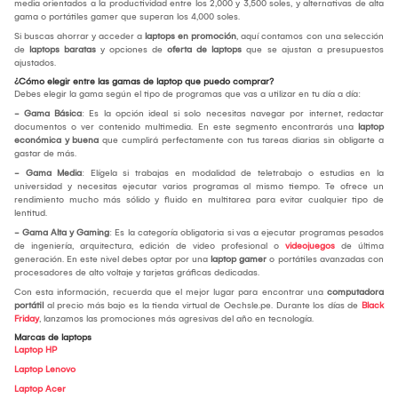
media orientados a la productividad entre los 2,000 y 3,500 soles, y alternativas de alta
gama o portátiles gamer que superan los 4,000 soles.
Si buscas ahorrar y acceder a
laptops en promoción
, aquí contamos con una selección
de
laptops baratas
y opciones de
oferta de laptops
que se ajustan a presupuestos
ajustados.
¿Cómo elegir entre las gamas de laptop que puedo comprar?
Debes elegir la gama según el tipo de programas que vas a utilizar en tu día a día:
- Gama Básica
: Es la opción ideal si solo necesitas navegar por internet, redactar
documentos o ver contenido multimedia. En este segmento encontrarás una
laptop
económica y buena
que cumplirá perfectamente con tus tareas diarias sin obligarte a
gastar de más.
- Gama Media
: Elígela si trabajas en modalidad de teletrabajo o estudias en la
universidad y necesitas ejecutar varios programas al mismo tiempo. Te ofrece un
rendimiento mucho más sólido y fluido en multitarea para evitar cualquier tipo de
lentitud.
- Gama Alta y Gaming
: Es la categoría obligatoria si vas a ejecutar programas pesados
de ingeniería, arquitectura, edición de video profesional o
videojuegos
de última
generación. En este nivel debes optar por una
laptop gamer
o portátiles avanzadas con
procesadores de alto voltaje y tarjetas gráficas dedicadas.
Con esta información, recuerda que el mejor lugar para encontrar una
computadora
portátil
al precio más bajo es la tienda virtual de Oechsle.pe. Durante los días de
Black
Friday
, lanzamos las promociones más agresivas del año en tecnología.
Marcas de laptops
Laptop HP
Laptop Lenovo
Laptop Acer