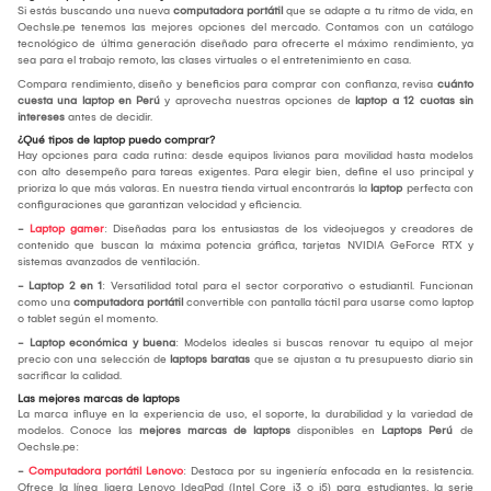
Si estás buscando una nueva
computadora portátil
que se adapte a tu ritmo de vida, en
Oechsle.pe tenemos las mejores opciones del mercado. Contamos con un catálogo
tecnológico de última generación diseñado para ofrecerte el máximo rendimiento, ya
sea para el trabajo remoto, las clases virtuales o el entretenimiento en casa.
Compara rendimiento, diseño y beneficios para comprar con confianza, revisa
cuánto
cuesta una laptop en Perú
y aprovecha nuestras opciones de
laptop a 12 cuotas sin
intereses
antes de decidir.
¿Qué tipos de laptop puedo comprar?
Hay opciones para cada rutina: desde equipos livianos para movilidad hasta modelos
con alto desempeño para tareas exigentes. Para elegir bien, define el uso principal y
prioriza lo que más valoras. En nuestra tienda virtual encontrarás la
laptop
perfecta con
configuraciones que garantizan velocidad y eficiencia.
-
Laptop gamer
: Diseñadas para los entusiastas de los videojuegos y creadores de
contenido que buscan la máxima potencia gráfica, tarjetas NVIDIA GeForce RTX y
sistemas avanzados de ventilación.
- Laptop 2 en 1
: Versatilidad total para el sector corporativo o estudiantil. Funcionan
como una
computadora portátil
convertible con pantalla táctil para usarse como laptop
o tablet según el momento.
- Laptop económica y buena
: Modelos ideales si buscas renovar tu equipo al mejor
precio con una selección de
laptops baratas
que se ajustan a tu presupuesto diario sin
sacrificar la calidad.
Las mejores marcas de laptops
La marca influye en la experiencia de uso, el soporte, la durabilidad y la variedad de
modelos. Conoce las
mejores marcas de laptops
disponibles en
Laptops Perú
de
Oechsle.pe:
-
Computadora portátil Lenovo
: Destaca por su ingeniería enfocada en la resistencia.
Ofrece la línea ligera Lenovo IdeaPad (Intel Core i3 o i5) para estudiantes, la serie