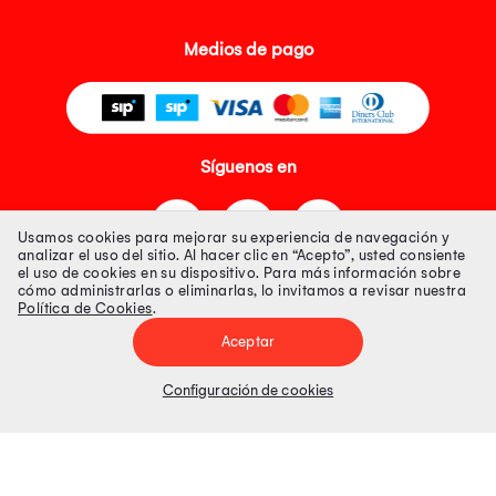
Medios de pago
Síguenos en
Usamos cookies para mejorar su experiencia de navegación y
analizar el uso del sitio. Al hacer clic en “Acepto”, usted consiente
el uso de cookies en su dispositivo. Para más información sobre
cómo administrarlas o eliminarlas, lo invitamos a revisar nuestra
Política de Cookies
.
Tienda 100% Segura
Aceptar
Tiendas Peruanas S.A. R.U.C. Nº 20493020618. Todos los derechos
reservados. Av. Aviación 2405 Piso 3, San Borja
Configuración de cookies
Precios disponibles solo en www.oechsle.pe. Precios online publicados
pueden incluir descuento adicional. Precios sujetos a variaciones sin
previo aviso. Productos sujetos a disponibilidad de stock
El Oficial de Protección de Datos Personales de Tiendas Peruanas S.A.
identificada con RUC No. 20493020618 es el señor Juan Diego Gavelan
Zegarra identificado con D.N.I. N° 45218133, cuyo correo corporativo de
contacto es
oficial.protecciondedatos@oechsle.pe