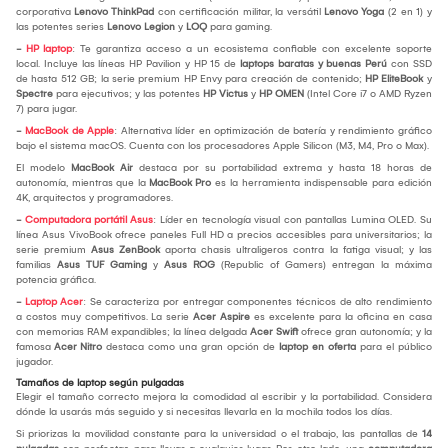
corporativa
Lenovo ThinkPad
con certificación militar, la versátil
Lenovo Yoga
(2 en 1) y
las potentes series
Lenovo Legion
y
LOQ
para gaming.
-
HP laptop
: Te garantiza acceso a un ecosistema confiable con excelente soporte
local. Incluye las líneas HP Pavilion y HP 15 de
laptops baratas y buenas Perú
con SSD
de hasta 512 GB; la serie premium HP Envy para creación de contenido;
HP EliteBook
y
Spectre
para ejecutivos; y las potentes
HP Victus
y
HP OMEN
(Intel Core i7 o AMD Ryzen
7) para jugar.
-
MacBook de Apple
: Alternativa líder en optimización de batería y rendimiento gráfico
bajo el sistema macOS. Cuenta con los procesadores Apple Silicon (M3, M4, Pro o Max).
El modelo
MacBook Air
destaca por su portabilidad extrema y hasta 18 horas de
autonomía, mientras que la
MacBook Pro
es la herramienta indispensable para edición
4K, arquitectos y programadores.
-
Computadora portátil Asus
: Líder en tecnología visual con pantallas Lumina OLED. Su
línea Asus VivoBook ofrece paneles Full HD a precios accesibles para universitarios; la
serie premium
Asus ZenBook
aporta chasis ultraligeros contra la fatiga visual; y las
familias
Asus TUF Gaming
y
Asus ROG
(Republic of Gamers) entregan la máxima
potencia gráfica.
-
Laptop Acer
: Se caracteriza por entregar componentes técnicos de alto rendimiento
a costos muy competitivos. La serie
Acer Aspire
es excelente para la oficina en casa
con memorias RAM expandibles; la línea delgada
Acer Swift
ofrece gran autonomía; y la
famosa
Acer Nitro
destaca como una gran opción de
laptop en oferta
para el público
jugador.
Tamaños de laptop según pulgadas
Elegir el tamaño correcto mejora la comodidad al escribir y la portabilidad. Considera
dónde la usarás más seguido y si necesitas llevarla en la mochila todos los días.
Si priorizas la movilidad constante para la universidad o el trabajo, las pantallas de
14