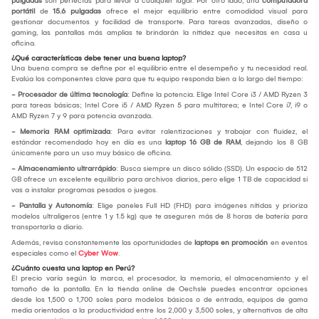
pulgadas
son perfectas para llevar a cualquier lugar. Por otro lado, una
computadora
portátil
de
15.6 pulgadas
ofrece el mejor equilibrio entre comodidad visual para
gestionar documentos y facilidad de transporte. Para tareas avanzadas, diseño o
gaming, las pantallas más amplias te brindarán la nitidez que necesitas en casa u
oficina.
¿Qué características debe tener una buena laptop?
Una buena compra se define por el equilibrio entre el desempeño y tu necesidad real.
Evalúa los componentes clave para que tu equipo responda bien a lo largo del tiempo:
- Procesador de última tecnología
: Define la potencia. Elige Intel Core i3 / AMD Ryzen 3
para tareas básicas; Intel Core i5 / AMD Ryzen 5 para multitarea; e Intel Core i7, i9 o
AMD Ryzen 7 y 9 para potencia avanzada.
- Memoria RAM optimizada
: Para evitar ralentizaciones y trabajar con fluidez, el
estándar recomendado hoy en día es una
laptop 16 GB de RAM
, dejando los 8 GB
únicamente para un uso muy básico de oficina.
- Almacenamiento ultrarrápido
: Busca siempre un disco sólido (SSD). Un espacio de 512
GB ofrece un excelente equilibrio para archivos diarios, pero elige 1 TB de capacidad si
vas a instalar programas pesados o juegos.
- Pantalla y Autonomía
: Elige paneles Full HD (FHD) para imágenes nítidas y prioriza
modelos ultraligeros (entre 1 y 1.5 kg) que te aseguren más de 8 horas de batería para
transportarla a diario.
Además, revisa constantemente las oportunidades de
laptops en promoción
en eventos
especiales como el
Cyber Wow
.
¿Cuánto cuesta una laptop en Perú?
El precio varía según la marca, el procesador, la memoria, el almacenamiento y el
tamaño de la pantalla. En la tienda online de Oechsle puedes encontrar opciones
desde los 1,500 o 1,700 soles para modelos básicos o de entrada, equipos de gama
media orientados a la productividad entre los 2,000 y 3,500 soles, y alternativas de alta