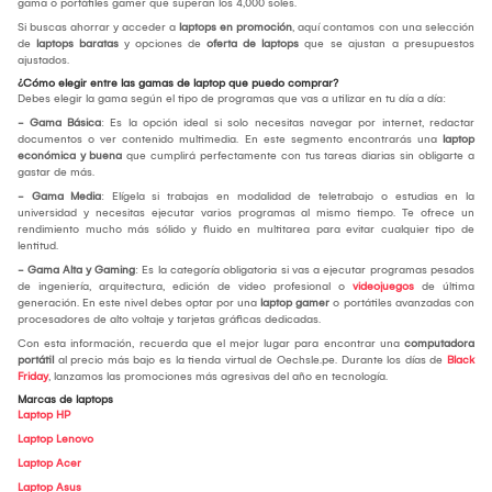
gama o portátiles gamer que superan los 4,000 soles.
Si buscas ahorrar y acceder a
laptops en promoción
, aquí contamos con una selección
de
laptops baratas
y opciones de
oferta de laptops
que se ajustan a presupuestos
ajustados.
¿Cómo elegir entre las gamas de laptop que puedo comprar?
Debes elegir la gama según el tipo de programas que vas a utilizar en tu día a día:
- Gama Básica
: Es la opción ideal si solo necesitas navegar por internet, redactar
documentos o ver contenido multimedia. En este segmento encontrarás una
laptop
económica y buena
que cumplirá perfectamente con tus tareas diarias sin obligarte a
gastar de más.
- Gama Media
: Elígela si trabajas en modalidad de teletrabajo o estudias en la
universidad y necesitas ejecutar varios programas al mismo tiempo. Te ofrece un
rendimiento mucho más sólido y fluido en multitarea para evitar cualquier tipo de
lentitud.
- Gama Alta y Gaming
: Es la categoría obligatoria si vas a ejecutar programas pesados
de ingeniería, arquitectura, edición de video profesional o
videojuegos
de última
generación. En este nivel debes optar por una
laptop gamer
o portátiles avanzadas con
procesadores de alto voltaje y tarjetas gráficas dedicadas.
Con esta información, recuerda que el mejor lugar para encontrar una
computadora
portátil
al precio más bajo es la tienda virtual de Oechsle.pe. Durante los días de
Black
Friday
, lanzamos las promociones más agresivas del año en tecnología.
Marcas de laptops
Laptop HP
Laptop Lenovo
Laptop Acer
Laptop Asus