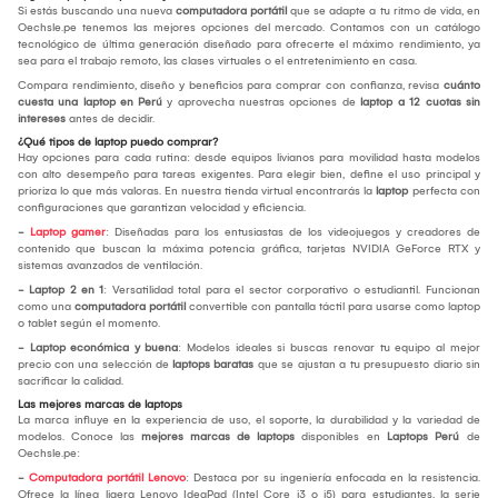
Si estás buscando una nueva
computadora portátil
que se adapte a tu ritmo de vida, en
Oechsle.pe tenemos las mejores opciones del mercado. Contamos con un catálogo
tecnológico de última generación diseñado para ofrecerte el máximo rendimiento, ya
sea para el trabajo remoto, las clases virtuales o el entretenimiento en casa.
Compara rendimiento, diseño y beneficios para comprar con confianza, revisa
cuánto
cuesta una laptop en Perú
y aprovecha nuestras opciones de
laptop a 12 cuotas sin
intereses
antes de decidir.
¿Qué tipos de laptop puedo comprar?
Hay opciones para cada rutina: desde equipos livianos para movilidad hasta modelos
con alto desempeño para tareas exigentes. Para elegir bien, define el uso principal y
prioriza lo que más valoras. En nuestra tienda virtual encontrarás la
laptop
perfecta con
configuraciones que garantizan velocidad y eficiencia.
-
Laptop gamer
: Diseñadas para los entusiastas de los videojuegos y creadores de
contenido que buscan la máxima potencia gráfica, tarjetas NVIDIA GeForce RTX y
sistemas avanzados de ventilación.
- Laptop 2 en 1
: Versatilidad total para el sector corporativo o estudiantil. Funcionan
como una
computadora portátil
convertible con pantalla táctil para usarse como laptop
o tablet según el momento.
- Laptop económica y buena
: Modelos ideales si buscas renovar tu equipo al mejor
precio con una selección de
laptops baratas
que se ajustan a tu presupuesto diario sin
sacrificar la calidad.
Las mejores marcas de laptops
La marca influye en la experiencia de uso, el soporte, la durabilidad y la variedad de
modelos. Conoce las
mejores marcas de laptops
disponibles en
Laptops Perú
de
Oechsle.pe:
-
Computadora portátil Lenovo
: Destaca por su ingeniería enfocada en la resistencia.
Ofrece la línea ligera Lenovo IdeaPad (Intel Core i3 o i5) para estudiantes, la serie