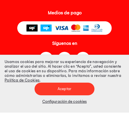
Medios de pago
Síguenos en
Usamos cookies para mejorar su experiencia de navegación y
analizar el uso del sitio. Al hacer clic en “Acepto”, usted consiente
el uso de cookies en su dispositivo. Para más información sobre
cómo administrarlas o eliminarlas, lo invitamos a revisar nuestra
Política de Cookies
.
Tienda 100% Segura
Aceptar
Tiendas Peruanas S.A. R.U.C. Nº 20493020618. Todos los derechos
reservados. Av. Aviación 2405 Piso 3, San Borja
Configuración de cookies
Precios disponibles solo en www.oechsle.pe. Precios online publicados
pueden incluir descuento adicional. Precios sujetos a variaciones sin
previo aviso. Productos sujetos a disponibilidad de stock
El Oficial de Protección de Datos Personales de Tiendas Peruanas S.A.
identificada con RUC No. 20493020618 es el señor Juan Diego Gavelan
Zegarra identificado con D.N.I. N° 45218133, cuyo correo corporativo de
contacto es
oficial.protecciondedatos@oechsle.pe