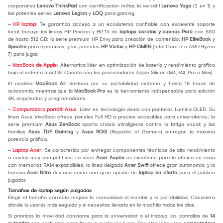
corporativa
Lenovo ThinkPad
con certificación militar, la versátil
Lenovo Yoga
(2 en 1) y
las potentes series
Lenovo Legion
y
LOQ
para gaming.
-
HP laptop
: Te garantiza acceso a un ecosistema confiable con excelente soporte
local. Incluye las líneas HP Pavilion y HP 15 de
laptops baratas y buenas Perú
con SSD
de hasta 512 GB; la serie premium HP Envy para creación de contenido;
HP EliteBook
y
Spectre
para ejecutivos; y las potentes
HP Victus
y
HP OMEN
(Intel Core i7 o AMD Ryzen
7) para jugar.
-
MacBook de Apple
: Alternativa líder en optimización de batería y rendimiento gráfico
bajo el sistema macOS. Cuenta con los procesadores Apple Silicon (M3, M4, Pro o Max).
El modelo
MacBook Air
destaca por su portabilidad extrema y hasta 18 horas de
autonomía, mientras que la
MacBook Pro
es la herramienta indispensable para edición
4K, arquitectos y programadores.
-
Computadora portátil Asus
: Líder en tecnología visual con pantallas Lumina OLED. Su
línea Asus VivoBook ofrece paneles Full HD a precios accesibles para universitarios; la
serie premium
Asus ZenBook
aporta chasis ultraligeros contra la fatiga visual; y las
familias
Asus TUF Gaming
y
Asus ROG
(Republic of Gamers) entregan la máxima
potencia gráfica.
-
Laptop Acer
: Se caracteriza por entregar componentes técnicos de alto rendimiento
a costos muy competitivos. La serie
Acer Aspire
es excelente para la oficina en casa
con memorias RAM expandibles; la línea delgada
Acer Swift
ofrece gran autonomía; y la
famosa
Acer Nitro
destaca como una gran opción de
laptop en oferta
para el público
jugador.
Tamaños de laptop según pulgadas
Elegir el tamaño correcto mejora la comodidad al escribir y la portabilidad. Considera
dónde la usarás más seguido y si necesitas llevarla en la mochila todos los días.
Si priorizas la movilidad constante para la universidad o el trabajo, las pantallas de
14