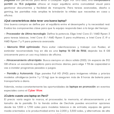
pulgadas
son perfectas para llevar a cualquier lugar. Por otro lado, una
computadora
portátil
de
15.6 pulgadas
ofrece el mejor equilibrio entre comodidad visual para
gestionar documentos y facilidad de transporte. Para tareas avanzadas, diseño o
gaming, las pantallas más amplias te brindarán la nitidez que necesitas en casa u
oficina.
¿Qué características debe tener una buena laptop?
Una buena compra se define por el equilibrio entre el desempeño y tu necesidad real.
Evalúa los componentes clave para que tu equipo responda bien a lo largo del tiempo:
- Procesador de última tecnología
: Define la potencia. Elige Intel Core i3 / AMD Ryzen 3
para tareas básicas; Intel Core i5 / AMD Ryzen 5 para multitarea; e Intel Core i7, i9 o
AMD Ryzen 7 y 9 para potencia avanzada.
- Memoria RAM optimizada
: Para evitar ralentizaciones y trabajar con fluidez, el
estándar recomendado hoy en día es una
laptop 16 GB de RAM
, dejando los 8 GB
únicamente para un uso muy básico de oficina.
- Almacenamiento ultrarrápido
: Busca siempre un disco sólido (SSD). Un espacio de 512
GB ofrece un excelente equilibrio para archivos diarios, pero elige 1 TB de capacidad si
vas a instalar programas pesados o juegos.
- Pantalla y Autonomía
: Elige paneles Full HD (FHD) para imágenes nítidas y prioriza
modelos ultraligeros (entre 1 y 1.5 kg) que te aseguren más de 8 horas de batería para
transportarla a diario.
Además, revisa constantemente las oportunidades de
laptops en promoción
en eventos
especiales como el
Cyber Wow
.
¿Cuánto cuesta una laptop en Perú?
El precio varía según la marca, el procesador, la memoria, el almacenamiento y el
tamaño de la pantalla. En la tienda online de Oechsle puedes encontrar opciones
desde los 1,500 o 1,700 soles para modelos básicos o de entrada, equipos de gama
media orientados a la productividad entre los 2,000 y 3,500 soles, y alternativas de alta