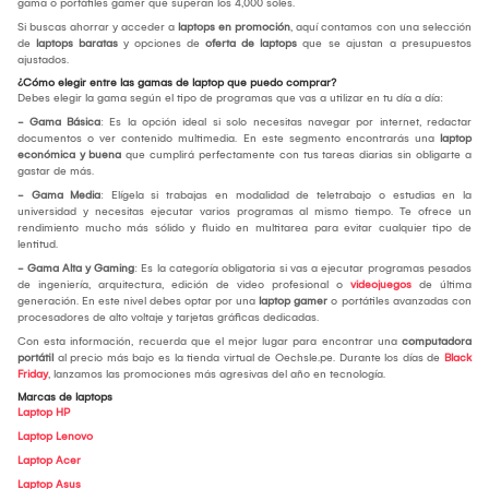
gama o portátiles gamer que superan los 4,000 soles.
Si buscas ahorrar y acceder a
laptops en promoción
, aquí contamos con una selección
de
laptops baratas
y opciones de
oferta de laptops
que se ajustan a presupuestos
ajustados.
¿Cómo elegir entre las gamas de laptop que puedo comprar?
Debes elegir la gama según el tipo de programas que vas a utilizar en tu día a día:
- Gama Básica
: Es la opción ideal si solo necesitas navegar por internet, redactar
documentos o ver contenido multimedia. En este segmento encontrarás una
laptop
económica y buena
que cumplirá perfectamente con tus tareas diarias sin obligarte a
gastar de más.
- Gama Media
: Elígela si trabajas en modalidad de teletrabajo o estudias en la
universidad y necesitas ejecutar varios programas al mismo tiempo. Te ofrece un
rendimiento mucho más sólido y fluido en multitarea para evitar cualquier tipo de
lentitud.
- Gama Alta y Gaming
: Es la categoría obligatoria si vas a ejecutar programas pesados
de ingeniería, arquitectura, edición de video profesional o
videojuegos
de última
generación. En este nivel debes optar por una
laptop gamer
o portátiles avanzadas con
procesadores de alto voltaje y tarjetas gráficas dedicadas.
Con esta información, recuerda que el mejor lugar para encontrar una
computadora
portátil
al precio más bajo es la tienda virtual de Oechsle.pe. Durante los días de
Black
Friday
, lanzamos las promociones más agresivas del año en tecnología.
Marcas de laptops
Laptop HP
Laptop Lenovo
Laptop Acer
Laptop Asus