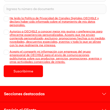
He leído la Política de Privacidad de Canales Digitales OECHSLE y
declaro haber sido informado sobre el tratamiento de mis datos
personales.
Autorizo a OECHSLE a conocer mejor mis gustos y preferencias para
ofrecerme experiencias personalizadas. Acepto que me envien
contenido personalizado, exclusivo, promociones hechas a mi medida,
novedades, descuentos especiales, eventos y todo lo que se alinee
con lo que realmente me interesa.
Acepto el compartir mi información con empresas del grupo
empresarial de OECHSLE para el envío de comunicaciones
publicitarias sobre sus productos, servicios, promociones, eventos y
otras actividades comerciales de interés.
Suscribirme
Secciones destacadas