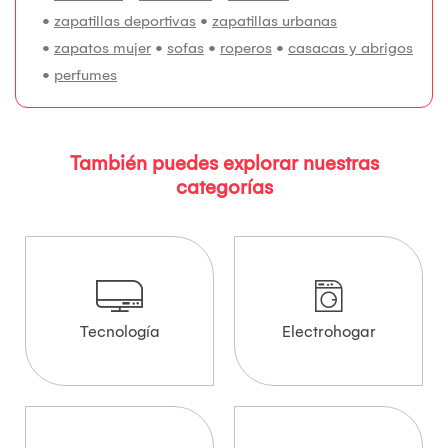
•
zapatillas deportivas
•
zapatillas urbanas
•
zapatos mujer
•
sofas
•
roperos
•
casacas y abrigos
•
perfumes
También puedes explorar nuestras
categorías
Tecnología
Electrohogar