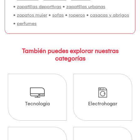
•
zapatillas deportivas
•
zapatillas urbanas
•
zapatos mujer
•
sofas
•
roperos
•
casacas y abrigos
•
perfumes
También puedes explorar nuestras
categorías
Tecnología
Electrohogar