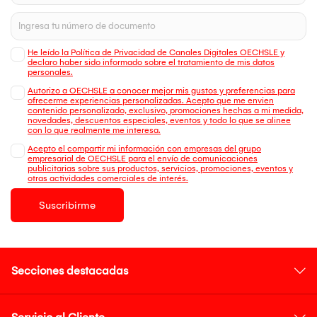
He leído la Política de Privacidad de Canales Digitales OECHSLE y
declaro haber sido informado sobre el tratamiento de mis datos
personales.
Autorizo a OECHSLE a conocer mejor mis gustos y preferencias para
ofrecerme experiencias personalizadas. Acepto que me envien
contenido personalizado, exclusivo, promociones hechas a mi medida,
novedades, descuentos especiales, eventos y todo lo que se alinee
con lo que realmente me interesa.
Acepto el compartir mi información con empresas del grupo
empresarial de OECHSLE para el envío de comunicaciones
publicitarias sobre sus productos, servicios, promociones, eventos y
otras actividades comerciales de interés.
Suscribirme
Secciones destacadas